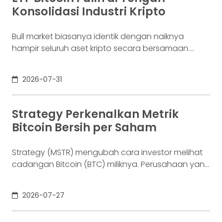
Pola tersebut dinilai konsisten dengan kondisi yang
Konsolidasi Industri Kripto
biasanya muncul
Bull market biasanya identik dengan naiknya
hampir seluruh aset kripto secara bersamaan.
Namun, kondisi pasar saat ini mulai menunjukkan
pola yang berbeda. Di tengah volatilitas harga
2026-07-31
dan sentimen yang masih berhati-hati, modal
investor justru semakin terkonsentrasi pada
sejumlah kecil proyek yang dinilai memiliki produk,
Strategy Perkenalkan Metrik
pendapatan, dan utilitas yang jelas. Perubahan
Bitcoin Bersih per Saham
tersebut mulai terlihat dari distribusi
Strategy (MSTR) mengubah cara investor melihat
cadangan Bitcoin (BTC) miliknya. Perusahaan yang
sebelumnya dikenal sebagai MicroStrategy itu
memperkenalkan serangkaian metrik baru yang
2026-07-27
tidak lagi hanya menghitung jumlah Bitcoin secara
bruto. Fokusnya kini bergeser pada berapa banyak