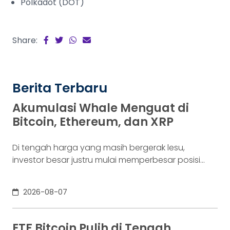
Polkadot (DOT)
Share:
Berita Terbaru
Akumulasi Whale Menguat di
Bitcoin, Ethereum, dan XRP
Di tengah harga yang masih bergerak lesu,
investor besar justru mulai memperbesar posisi
mereka di sejumlah aset kripto utama. Data on-
chain CryptoQuant menunjukkan whale terus
2026-08-07
mengakumulasi Bitcoin (BTC), Ethereum (ETH), dan
XRP ketika harga berada di dekat atau bahkan di
bawah level biaya pembelian rata-rata pasar.
ETF Bitcoin Pulih di Tengah