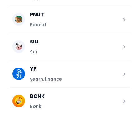
PNUT
Peanut
SIU
Sui
YFI
yearn.finance
BONK
Bonk