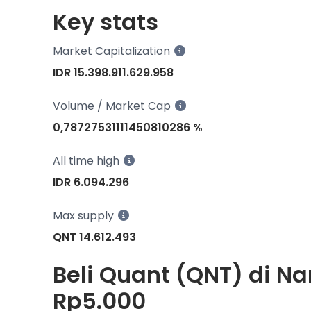
Key stats
Market Capitalization
IDR 15.398.911.629.958
Volume / Market Cap
0,78727531111450810286 %
All time high
IDR 6.094.296
Max supply
QNT 14.612.493
Beli Quant (QNT) di Na
Rp5.000