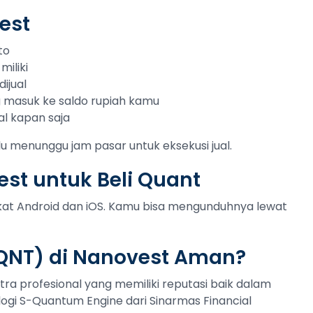
est
to
miliki
ijual
ng masuk ke saldo rupiah kamu
al kapan saja
lu menunggu jam pasar untuk eksekusi jual.
st untuk Beli Quant
gkat Android dan iOS. Kamu bisa mengunduhnya lewat
QNT) di Nanovest Aman?
tra profesional yang memiliki reputasi baik dalam
ogi S-Quantum Engine dari Sinarmas Financial