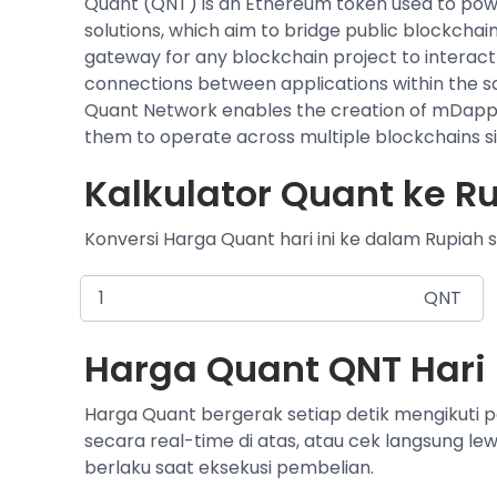
Quant (QNT) is an Ethereum token used to pow
solutions, which aim to bridge public blockchai
gateway for any blockchain project to interact wi
connections between applications within the 
Quant Network enables the creation of mDapps,
them to operate across multiple blockchains s
Kalkulator Quant ke Ru
Konversi Harga Quant hari ini ke dalam Rupiah s
QNT
Harga Quant QNT Hari 
Harga Quant bergerak setiap detik mengikuti 
secara real-time di atas, atau cek langsung le
berlaku saat eksekusi pembelian.