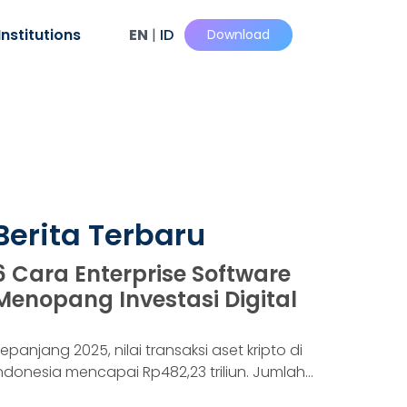
Institutions
EN
|
ID
Download
Berita Terbaru
6 Cara Enterprise Software
Menopang Investasi Digital
epanjang 2025, nilai transaksi aset kripto di
ndonesia mencapai Rp482,23 triliun. Jumlah
onsumennya juga menyentuh 20,19 juta per