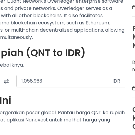
er Quant Network's Overledger enterprise software
D
ns and private networks. Overledger serves as a
K
th all other blockchains. It also facilitates
j
same blockchain ecosystem, such as Ethereum.
d
 or multi-chain decentralized applications, allowing
b
imultaneously.
p
piah (QNT to IDR)
ebaliknya.
m
s
IDR
a
s
Ini
u
m
pergerakan pasar global. Pantau harga QNT ke rupiah
D
wat aplikasi Nanovest untuk melihat harga yang
d