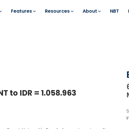
Features
Resources
About
NBT
NT to IDR = 1.058.963
S
I
k