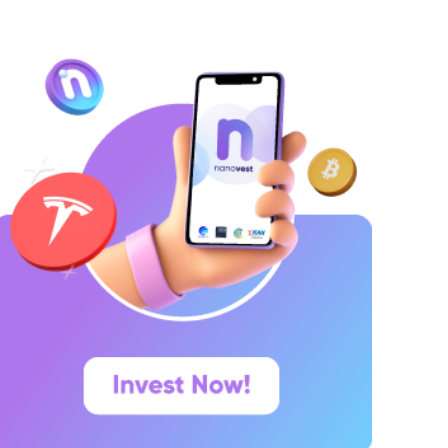
hitepaper yang diumumkan oleh Satoshi
akamoto pada 31 Oktober 2008. Namun,
aringannya baru benar-benar mulai beroperasi