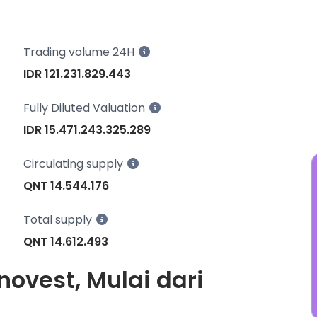
w
N
j
Trading volume 24H
IDR 121.231.829.443
Fully Diluted Valuation
IDR 15.471.243.325.289
Circulating supply
QNT 14.544.176
Total supply
QNT 14.612.493
novest, Mulai dari