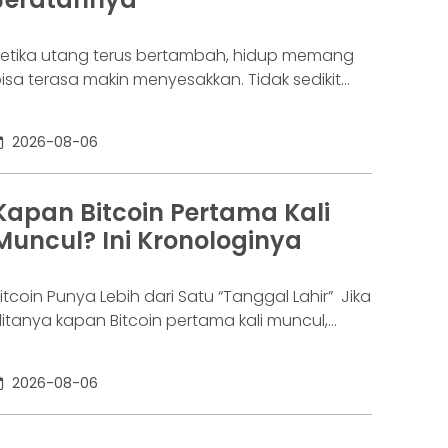
etika utang terus bertambah, hidup memang
isa terasa makin menyesakkan. Tidak sedikit
rang yang akhirnya sampai di titik paling berat:
enar-benar tak lagi sanggup membayar
2026-08-06
ewajibannya, kondisi yang kita kenal sebagai
agal bayar. Ini bukan masalah segelintir orang.
engutip laporan OJK dari dataindonesia.id,
Kapan Bitcoin Pertama Kali
ngka kredit macet di industri fintech tercatat
Muncul? Ini Kronologinya
aik ke 4,38% per Januari
itcoin Punya Lebih dari Satu “Tanggal Lahir” Jika
itanya kapan Bitcoin pertama kali muncul,
awabannya bisa terdengar membingungkan.
ebagian orang menyebut 2008, sementara
2026-08-06
ang lain mengatakan 2009. Keduanya tidak
epenuhnya salah. Bitcoin pertama kali
iperkenalkan sebagai sebuah konsep melalui