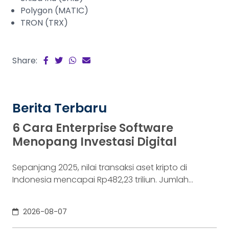
Polygon (MATIC)
TRON (TRX)
Share:
Berita Terbaru
6 Cara Enterprise Software
Menopang Investasi Digital
Sepanjang 2025, nilai transaksi aset kripto di
Indonesia mencapai Rp482,23 triliun. Jumlah
konsumennya juga menyentuh 20,19 juta per
Desember 2025, menurut Otoritas Jasa Keuangan
2026-08-07
(OJK). Angka sebesar itu lahir dari jutaan tindakan
yang di layar terasa sederhana, dari login, memilih