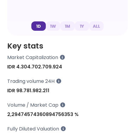
1D
1W
1M
1Y
ALL
Key stats
Market Capitalization
IDR 4.304.702.709.924
Trading volume 24H
IDR 98.781.982.211
Volume / Market Cap
2,29474574360894756353 %
Fully Diluted Valuation