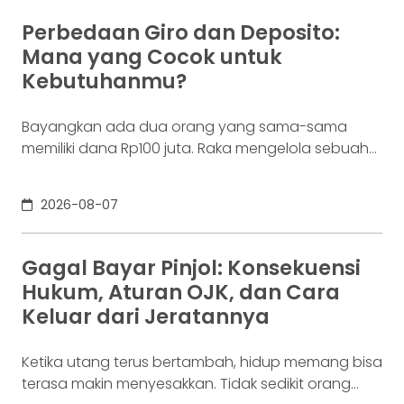
aset, lalu menekan tombol beli. Namun, satu
Perbedaan Giro dan Deposito:
ketukan tersebut bukan akhir proses. Di belakang
Mana yang Cocok untuk
layar,
Kebutuhanmu?
Bayangkan ada dua orang yang sama-sama
memiliki dana Rp100 juta. Raka mengelola sebuah
bisnis. Dalam satu bulan, uang tersebut akan
digunakan berkali-kali untuk membayar supplier,
2026-08-07
biaya operasional, hingga kebutuhan usaha
lainnya. Ia membutuhkan rekening yang membuat
dana mudah bergerak. Sementara itu, Dina memiliki
Gagal Bayar Pinjol: Konsekuensi
Rp100 juta yang belum akan digunakan selama
Hukum, Aturan OJK, dan Cara
enam bulan. Ia justru ingin
Keluar dari Jeratannya
Ketika utang terus bertambah, hidup memang bisa
terasa makin menyesakkan. Tidak sedikit orang