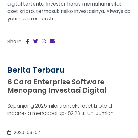
digital tertentu. Investor harus memahami sifat
aset kripto, termasuk risiko investasinya. Always do
your own research.
Share:
Berita Terbaru
6 Cara Enterprise Software
Menopang Investasi Digital
Sepanjang 2025, nilai transaksi aset kripto di
Indonesia mencapai Rp482,23 triliun. Jumlah
konsumennya juga menyentuh 20,19 juta per
Desember 2025, menurut Otoritas Jasa Keuangan
2026-08-07
(OJK). Angka sebesar itu lahir dari jutaan tindakan