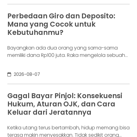
yang di layar terasa sederhana, dari login, memilih
aset, lalu menekan tombol beli. Namun, satu
Perbedaan Giro dan Deposito:
ketukan tersebut bukan akhir proses. Di belakang
Mana yang Cocok untuk
layar,
Kebutuhanmu?
Bayangkan ada dua orang yang sama-sama
memiliki dana Rp100 juta. Raka mengelola sebuah
bisnis. Dalam satu bulan, uang tersebut akan
digunakan berkali-kali untuk membayar supplier,
2026-08-07
biaya operasional, hingga kebutuhan usaha
lainnya. Ia membutuhkan rekening yang membuat
dana mudah bergerak. Sementara itu, Dina memiliki
Gagal Bayar Pinjol: Konsekuensi
Rp100 juta yang belum akan digunakan selama
Hukum, Aturan OJK, dan Cara
enam bulan. Ia justru ingin
Keluar dari Jeratannya
Ketika utang terus bertambah, hidup memang bisa
terasa makin menyesakkan. Tidak sedikit orang