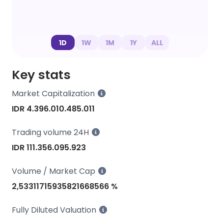
1D
1W
1M
1Y
ALL
Key stats
Market Capitalization
IDR 4.396.010.485.011
Trading volume 24H
IDR 111.356.095.923
Volume / Market Cap
2,53311715935821668566 %
Fully Diluted Valuation