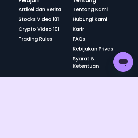
Pelajari
Tentang
Artikel dan Berita
Tentang Kami
Stocks Video 101
Hubungi Kami
Crypto Video 101
Karir
Trading Rules
FAQs
Kebijakan Privasi
Syarat &
Ketentuan
Download
Investasi lebih
#AmanSamaNano
© 2026 PT Tumbuh Bersama Nano telah