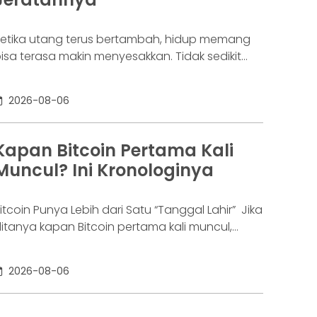
etika utang terus bertambah, hidup memang
isa terasa makin menyesakkan. Tidak sedikit
rang yang akhirnya sampai di titik paling berat:
enar-benar tak lagi sanggup membayar
2026-08-06
ewajibannya, kondisi yang kita kenal sebagai
agal bayar. Ini bukan masalah segelintir orang.
engutip laporan OJK dari dataindonesia.id,
Kapan Bitcoin Pertama Kali
ngka kredit macet di industri fintech tercatat
Muncul? Ini Kronologinya
aik ke 4,38% per Januari
itcoin Punya Lebih dari Satu “Tanggal Lahir” Jika
itanya kapan Bitcoin pertama kali muncul,
awabannya bisa terdengar membingungkan.
ebagian orang menyebut 2008, sementara
2026-08-06
ang lain mengatakan 2009. Keduanya tidak
epenuhnya salah. Bitcoin pertama kali
iperkenalkan sebagai sebuah konsep melalui