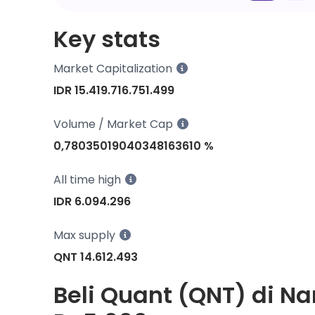
Key stats
Market Capitalization
IDR 15.419.716.751.499
Volume / Market Cap
0,78035019040348163610 %
All time high
IDR 6.094.296
Max supply
QNT 14.612.493
Beli Quant (QNT) di Na