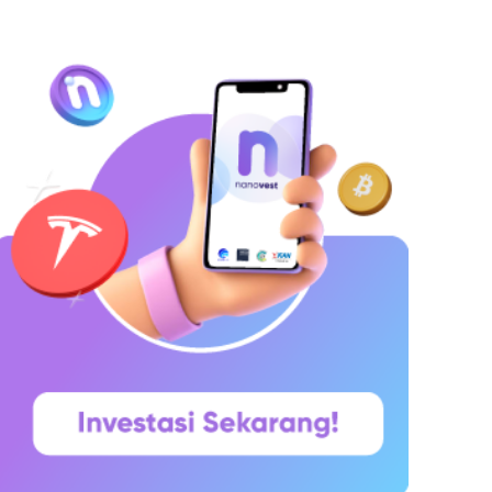
hitepaper yang diumumkan oleh Satoshi
akamoto pada 31 Oktober 2008. Namun,
aringannya baru benar-benar mulai beroperasi