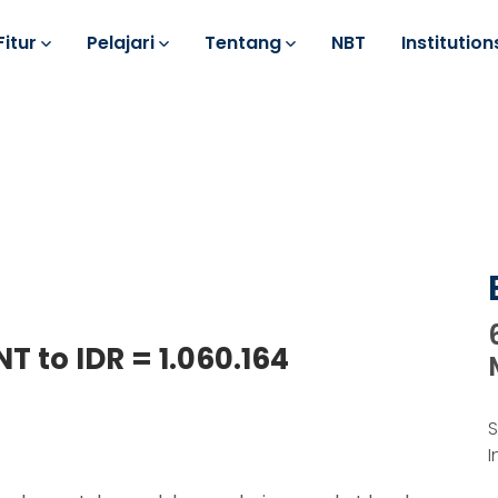
Fitur
Pelajari
Tentang
NBT
Institution
T to IDR = 1.060.164
S
I
k