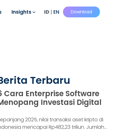
s
Insights
ID
|
EN
Download
Berita Terbaru
6 Cara Enterprise Software
Menopang Investasi Digital
epanjang 2025, nilai transaksi aset kripto di
ndonesia mencapai Rp482,23 triliun. Jumlah
onsumennya juga menyentuh 20,19 juta per