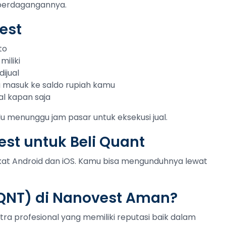
 perdagangannya.
est
to
miliki
ijual
ng masuk ke saldo rupiah kamu
al kapan saja
lu menunggu jam pasar untuk eksekusi jual.
st untuk Beli Quant
gkat Android dan iOS. Kamu bisa mengunduhnya lewat
QNT) di Nanovest Aman?
tra profesional yang memiliki reputasi baik dalam