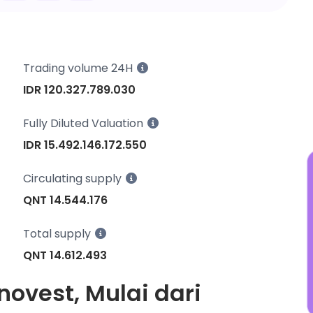
w
N
j
Trading volume 24H
IDR 120.327.789.030
Fully Diluted Valuation
IDR 15.492.146.172.550
Circulating supply
QNT 14.544.176
Total supply
QNT 14.612.493
novest, Mulai dari