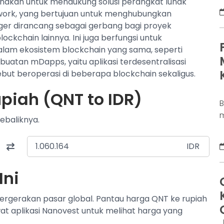
nakan untuk mendukung solusi perangkat lunak
D
work, yang bertujuan untuk menghubungkan
K
edger dirancang sebagai gerbang bagi proyek
j
ckchain lainnya. Ini juga berfungsi untuk
d
dalam ekosistem blockchain yang sama, seperti
b
tan mDapps, yaitu aplikasi terdesentralisasi
p
ebut beroperasi di beberapa blockchain sekaligus.
piah (QNT to IDR)
m
ebaliknya.
s
a
IDR
s
u
Ini
m
D
pergerakan pasar global. Pantau harga QNT ke rupiah
d
wat aplikasi Nanovest untuk melihat harga yang