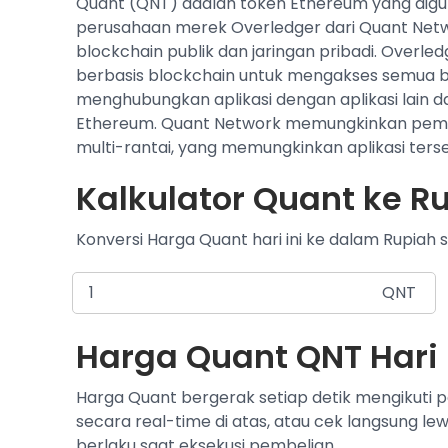
Quant (QNT) adalah token Ethereum yang digu
perusahaan merek Overledger dari Quant Net
blockchain publik dan jaringan pribadi. Overl
berbasis blockchain untuk mengakses semua blo
menghubungkan aplikasi dengan aplikasi lain 
Ethereum. Quant Network memungkinkan pembua
multi-rantai, yang memungkinkan aplikasi ters
Kalkulator Quant ke Ru
Konversi Harga Quant hari ini ke dalam Rupiah s
QNT
Harga Quant QNT Hari 
Harga Quant bergerak setiap detik mengikuti 
secara real-time di atas, atau cek langsung le
berlaku saat eksekusi pembelian.