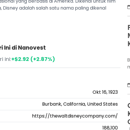
ional yang berbasis di Amerika. Dikenal untuk film
D
a, Disney adalah salah satu nama paling dikenal
K
j
d
b
p
 Ini di Nanovest
i ini:
+$2.92 (+2.87%)
m
s
a
s
Okt 16, 1923
u
m
Burbank, California, United States
D
d
https://thewaltdisneycompany.com/
188,100