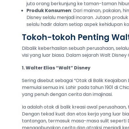
juta orang berkunjung ke taman-taman hibur
Produk Konsumen
: Dari mainan, pakaian, 
Disney selalu menjadi incaran. Jutaan produ
selalu hadir dalam setiap aspek kehidupan 
Tokoh-tokoh Penting Walt
Dibalik keberhasilan sebuah perusahaan, selalu
visi yang luar biasa. Dalam sejarah Walt Disne
1. Walter Elias “Walt” Disney
Sering disebut sebagai “Otak di Balik Keajaiban
memulai semua ini. Lahir pada tahun 1901 di Ch
yang penuh dengan cerita dan imajinasi.
Ia adalah otak di balik kreasi awal perusahaa
Dengan tekad kuat dan etos kerja yang luar bi
tantangan, termasuk masa-masa sulit seperti D
menggabungkan cerita dan atraksi menjadi ke