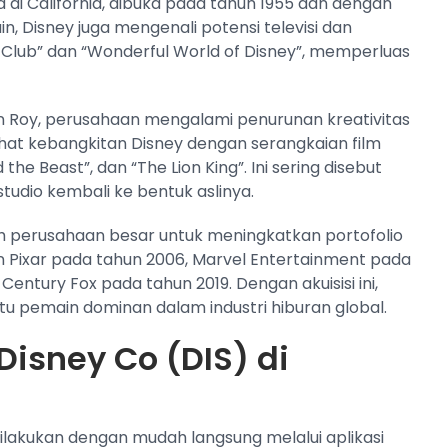
di California, dibuka pada tahun 1955 dan dengan
ain, Disney juga mengenali potensi televisi dan
Club” dan “Wonderful World of Disney”, memperluas
n Roy, perusahaan mengalami penurunan kreativitas
ihat kebangkitan Disney dengan serangkaian film
the Beast”, dan “The Lion King”. Ini sering disebut
tudio kembali ke bentuk aslinya.
ah perusahaan besar untuk meningkatkan portofolio
n Pixar pada tahun 2006, Marvel Entertainment pada
Century Fox pada tahun 2019. Dengan akuisisi ini,
u pemain dominan dalam industri hiburan global.
Disney Co (DIS) di
dilakukan dengan mudah langsung melalui aplikasi