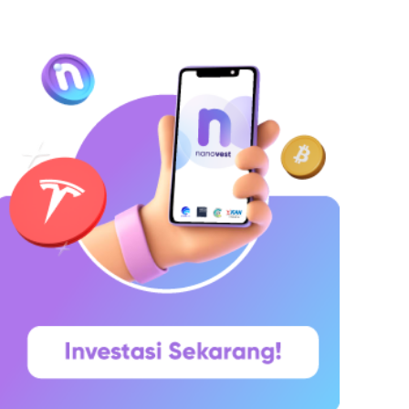
hitepaper yang diumumkan oleh Satoshi
akamoto pada 31 Oktober 2008. Namun,
aringannya baru benar-benar mulai beroperasi