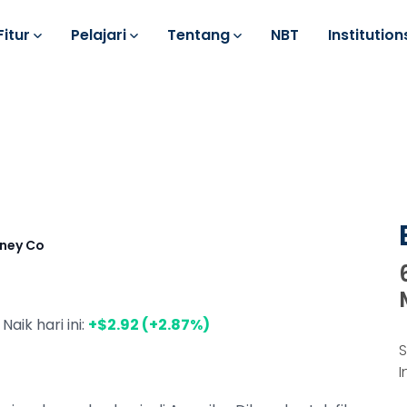
Fitur
Pelajari
Tentang
NBT
Institution
sney Co
Naik hari ini:
+$2.92 (+2.87%)
S
I
k