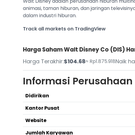
Walt Disney adalah perusahaan hiburan multinas
animasi, taman hiburan, dan jaringan televisiny
dalam industri hiburan.
Track all markets on TradingView
Harga Saham Walt Disney Co (DIS) Hari
Harga Terakhir:
$104.68
Naik har
≈ Rp1.875.918
Informasi Perusahaan
Didirikan
Kantor Pusat
Website
Jumlah Karyawan