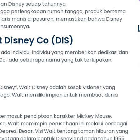
an Disney setiap tahunnya.
hingga perlengkapan rumah tangga, produk bertema
k laris manis di pasaran, memastikan bahwa Disney
konsumennya.
 Disney Co (DIS)
 ada individu-individu yang memberikan dedikasi dan
y Co., ada beberapa nama yang tak terlupakan:
 Disney”, Walt Disney adalah sosok visioner yang
icago, Walt memiliki impian untuk membuat dunia
n, termasuk penciptaan karakter Mickey Mouse.
asa, Walt memimpin perusahaan ini melalui berbagai
epresi Besar. Visi Walt tentang taman hiburan yang
nyataan dalam bentuk Disneyland pada tahun 1955.