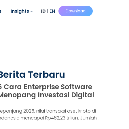
s
Insights
ID
|
EN
Download
Berita Terbaru
6 Cara Enterprise Software
Menopang Investasi Digital
epanjang 2025, nilai transaksi aset kripto di
ndonesia mencapai Rp482,23 triliun. Jumlah
onsumennya juga menyentuh 20,19 juta per