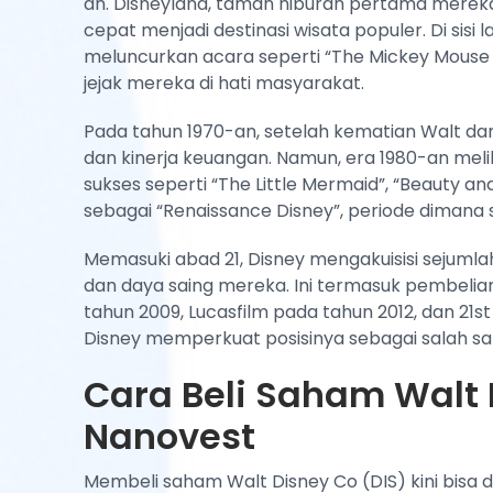
an. Disneyland, taman hiburan pertama mereka 
cepat menjadi destinasi wisata populer. Di sisi l
meluncurkan acara seperti “The Mickey Mouse 
jejak mereka di hati masyarakat.
Pada tahun 1970-an, setelah kematian Walt da
dan kinerja keuangan. Namun, era 1980-an mel
sukses seperti “The Little Mermaid”, “Beauty and 
sebagai “Renaissance Disney”, periode dimana s
Memasuki abad 21, Disney mengakuisisi sejuml
dan daya saing mereka. Ini termasuk pembelia
tahun 2009, Lucasfilm pada tahun 2012, dan 21st 
Disney memperkuat posisinya sebagai salah sat
Cara Beli Saham Walt 
Nanovest
Membeli saham Walt Disney Co (DIS) kini bisa 