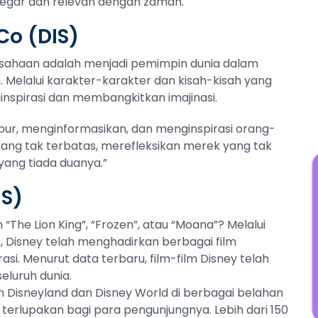
segar dan relevan dengan zaman.
w
N
Co (DIS)
j
rusahaan adalah menjadi pemimpin dunia dalam
. Melalui karakter-karakter dan kisah-kisah yang
inspirasi dan membangkitkan imajinasi.
ur, menginformasikan, dan menginspirasi orang-
 yang tak terbatas, merefleksikan merek yang tak
 yang tiada duanya.”
IS)
 “The Lion King”, “Frozen”, atau “Moana”? Melalui
ilm, Disney telah menghadirkan berbagai film
si. Menurut data terbaru, film-film Disney telah
seluruh dunia.
n Disneyland dan Disney World di berbagai belahan
terlupakan bagi para pengunjungnya. Lebih dari 150