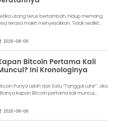
etika utang terus bertambah, hidup memang
isa terasa makin menyesakkan. Tidak sedikit
rang yang akhirnya sampai di titik paling berat:
enar-benar tak lagi sanggup membayar
2026-08-06
ewajibannya, kondisi yang kita kenal sebagai
agal bayar. Ini bukan masalah segelintir orang.
engutip laporan OJK dari dataindonesia.id,
Kapan Bitcoin Pertama Kali
ngka kredit macet di industri fintech tercatat
Muncul? Ini Kronologinya
aik ke 4,38% per Januari
itcoin Punya Lebih dari Satu “Tanggal Lahir” Jika
itanya kapan Bitcoin pertama kali muncul,
awabannya bisa terdengar membingungkan.
ebagian orang menyebut 2008, sementara
2026-08-06
ang lain mengatakan 2009. Keduanya tidak
epenuhnya salah. Bitcoin pertama kali
iperkenalkan sebagai sebuah konsep melalui