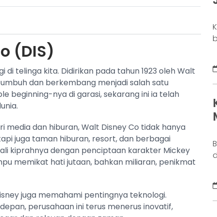
K
b
o (DIS)
o
b
di telinga kita. Didirikan pada tahun 1923 oleh Walt
k
ah tumbuh dan berkembang menjadi salah satu
g
 beginning-nya di garasi, sekarang ini ia telah
M
unia.
a
n
i media dan hiburan, Walt Disney Co tidak hanya
tapi juga taman hiburan, resort, dan berbagai
B
awali kiprahnya dengan penciptaan karakter Mickey
d
mpu memikat hati jutaan, bahkan miliaran, penikmat
j
S
y
isney juga memahami pentingnya teknologi.
s
epan, perusahaan ini terus menerus inovatif,
d