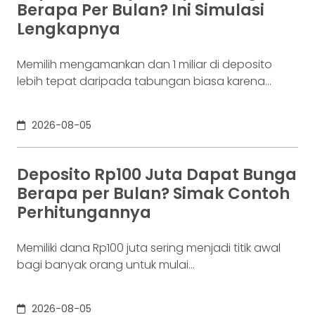
Berapa Per Bulan? Ini Simulasi
Nakamoto pada 31 Oktober 2008. Namun,
Lengkapnya
jaringannya baru benar-benar mulai beroperasi
Memilih mengamankan dan 1 miliar di deposito
lebih tepat daripada tabungan biasa karena
adanya potensi return. Pertanyaannya adalah
deposito 1 milyar dapat bunga berapa per bulan?
2026-08-05
Jawabannya tergantung pada suku bunga
deposito yang ditawarkan bank, tenor, serta pajak
bunga deposito yang berlaku. Semakin tinggi
Deposito Rp100 Juta Dapat Bunga
bunga depositonya, semakin besar pula yang bisa
Berapa per Bulan? Simak Contoh
diperoleh. Yuk, simak! Deposito
Perhitungannya
Memiliki dana Rp100 juta sering menjadi titik awal
bagi banyak orang untuk mulai
mempertimbangkan deposito. Nilainya sudah
cukup besar untuk memperoleh bunga yang lebih
2026-08-05