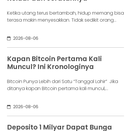
Ketika utang terus bertambah, hidup memang bisa
terasa makin menyesakkan. Tidak sedikit orang
yang akhirnya sampai di titik paling berat: benar-
benar tak lagi sanggup membayar kewajibannya,
2026-08-06
kondisi yang kita kenal sebagai gagal bayar. Ini
bukan masalah segelintir orang. Mengutip laporan
OJK dari dataindonesia.id, angka kredit macet di
Kapan Bitcoin Pertama Kali
industri fintech tercatat naik ke 4,38% per Januari
Muncul? Ini Kronologinya
Bitcoin Punya Lebih dari Satu “Tanggal Lahir” Jika
ditanya kapan Bitcoin pertama kali muncul,
jawabannya bisa terdengar membingungkan.
Sebagian orang menyebut 2008, sementara yang
2026-08-06
lain mengatakan 2009. Keduanya tidak
sepenuhnya salah. Bitcoin pertama kali
diperkenalkan sebagai sebuah konsep melalui
Deposito 1 Milyar Dapat Bunga
whitepaper yang diumumkan oleh Satoshi