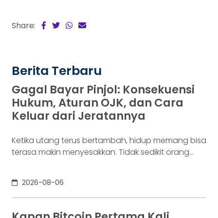
Share:
Berita Terbaru
Gagal Bayar Pinjol: Konsekuensi
Hukum, Aturan OJK, dan Cara
Keluar dari Jeratannya
Ketika utang terus bertambah, hidup memang bisa
terasa makin menyesakkan. Tidak sedikit orang
yang akhirnya sampai di titik paling berat: benar-
benar tak lagi sanggup membayar kewajibannya,
2026-08-06
kondisi yang kita kenal sebagai gagal bayar. Ini
bukan masalah segelintir orang. Mengutip laporan
OJK dari dataindonesia.id, angka kredit macet di
Kapan Bitcoin Pertama Kali