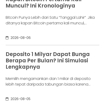
industri fintech tercatat naik ke 4,38% per Januari
Muncul? Ini Kronologinya
Bitcoin Punya Lebih dari Satu “Tanggal Lahir” Jika
ditanya kapan Bitcoin pertama kali muncul,
jawabannya bisa terdengar membingungkan.
Sebagian orang menyebut 2008, sementara yang
2026-08-06
lain mengatakan 2009. Keduanya tidak
sepenuhnya salah. Bitcoin pertama kali
diperkenalkan sebagai sebuah konsep melalui
Deposito 1 Milyar Dapat Bunga
whitepaper yang diumumkan oleh Satoshi
Berapa Per Bulan? Ini Simulasi
Nakamoto pada 31 Oktober 2008. Namun,
Lengkapnya
jaringannya baru benar-benar mulai beroperasi
Memilih mengamankan dan 1 miliar di deposito
lebih tepat daripada tabungan biasa karena
adanya potensi return. Pertanyaannya adalah
deposito 1 milyar dapat bunga berapa per bulan?
2026-08-05
Jawabannya tergantung pada suku bunga