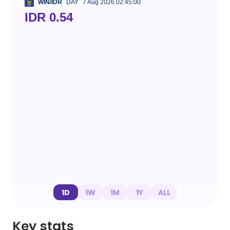
WIN/IDR
DAY
7 Aug 2026 02:45:00
IDR 0.54
1D
1W
1M
1Y
ALL
Key stats