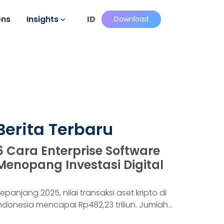
ons
Insights
ID
Download
Berita Terbaru
6 Cara Enterprise Software
Menopang Investasi Digital
epanjang 2025, nilai transaksi aset kripto di
ndonesia mencapai Rp482,23 triliun. Jumlah
onsumennya juga menyentuh 20,19 juta per