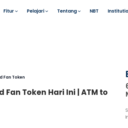
Fitur
Pelajari
Tentang
NBT
Instituti
id Fan Token
 Fan Token Hari Ini | ATM to
S
I
k