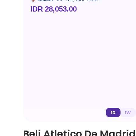
ATM/IDR
DAY
9 Aug 2026 12:50:00
IDR 28,053.00
1D
1W
Beli Atletico De Madri