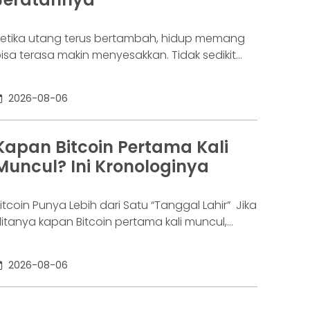
etika utang terus bertambah, hidup memang
isa terasa makin menyesakkan. Tidak sedikit
rang yang akhirnya sampai di titik paling berat:
enar-benar tak lagi sanggup membayar
2026-08-06
ewajibannya, kondisi yang kita kenal sebagai
agal bayar. Ini bukan masalah segelintir orang.
engutip laporan OJK dari dataindonesia.id,
Kapan Bitcoin Pertama Kali
ngka kredit macet di industri fintech tercatat
Muncul? Ini Kronologinya
aik ke 4,38% per Januari
itcoin Punya Lebih dari Satu “Tanggal Lahir” Jika
itanya kapan Bitcoin pertama kali muncul,
awabannya bisa terdengar membingungkan.
ebagian orang menyebut 2008, sementara
2026-08-06
ang lain mengatakan 2009. Keduanya tidak
epenuhnya salah. Bitcoin pertama kali
iperkenalkan sebagai sebuah konsep melalui