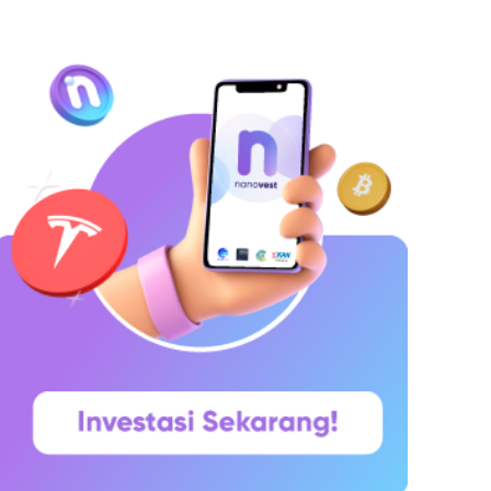
hitepaper yang diumumkan oleh Satoshi
akamoto pada 31 Oktober 2008. Namun,
aringannya baru benar-benar mulai beroperasi