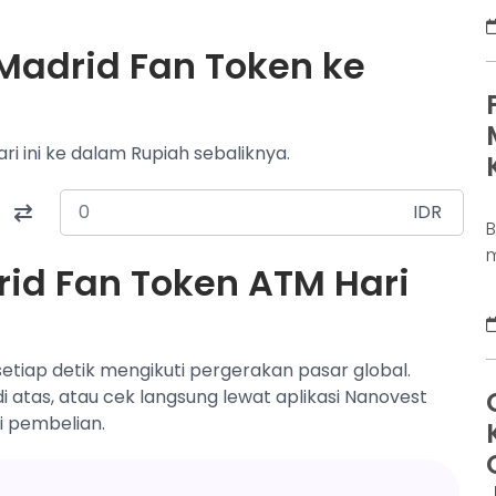
D
K
 Madrid Fan Token ke
j
d
b
p
ri ini ke dalam Rupiah sebaliknya.
IDR
m
rid Fan Token ATM Hari
s
a
s
u
etiap detik mengikuti pergerakan pasar global.
m
 atas, atau cek langsung lewat aplikasi Nanovest
D
i pembelian.
d