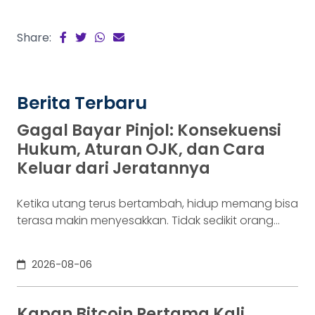
Share:
Berita Terbaru
Gagal Bayar Pinjol: Konsekuensi
Hukum, Aturan OJK, dan Cara
Keluar dari Jeratannya
Ketika utang terus bertambah, hidup memang bisa
terasa makin menyesakkan. Tidak sedikit orang
yang akhirnya sampai di titik paling berat: benar-
benar tak lagi sanggup membayar kewajibannya,
2026-08-06
kondisi yang kita kenal sebagai gagal bayar. Ini
bukan masalah segelintir orang. Mengutip laporan
OJK dari dataindonesia.id, angka kredit macet di
Kapan Bitcoin Pertama Kali