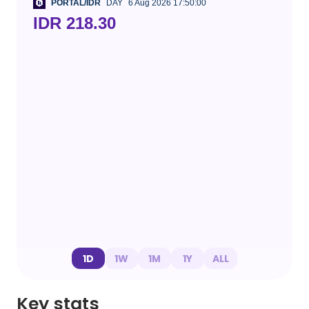
PORTAL/IDR
DAY
6 Aug 2026 17:50:00
IDR 218.30
1D
1W
1M
1Y
ALL
Key stats