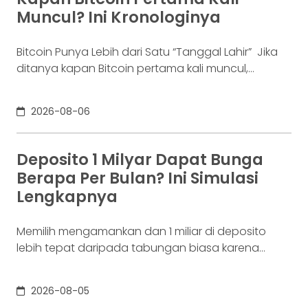
industri fintech tercatat naik ke 4,38% per Januari
Muncul? Ini Kronologinya
Bitcoin Punya Lebih dari Satu “Tanggal Lahir” Jika
ditanya kapan Bitcoin pertama kali muncul,
jawabannya bisa terdengar membingungkan.
Sebagian orang menyebut 2008, sementara yang
2026-08-06
lain mengatakan 2009. Keduanya tidak
sepenuhnya salah. Bitcoin pertama kali
diperkenalkan sebagai sebuah konsep melalui
Deposito 1 Milyar Dapat Bunga
whitepaper yang diumumkan oleh Satoshi
Berapa Per Bulan? Ini Simulasi
Nakamoto pada 31 Oktober 2008. Namun,
Lengkapnya
jaringannya baru benar-benar mulai beroperasi
Memilih mengamankan dan 1 miliar di deposito
lebih tepat daripada tabungan biasa karena
adanya potensi return. Pertanyaannya adalah
deposito 1 milyar dapat bunga berapa per bulan?
2026-08-05
Jawabannya tergantung pada suku bunga