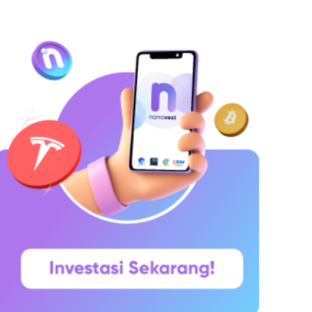
hitepaper yang diumumkan oleh Satoshi
akamoto pada 31 Oktober 2008. Namun,
aringannya baru benar-benar mulai beroperasi