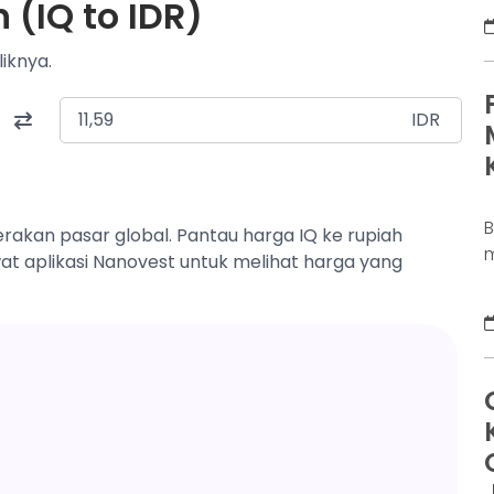
 (IQ to IDR)
D
K
liknya.
j
d
b
IDR
p
erakan pasar global. Pantau harga IQ ke rupiah
m
wat aplikasi Nanovest untuk melihat harga yang
s
a
s
u
m
D
d