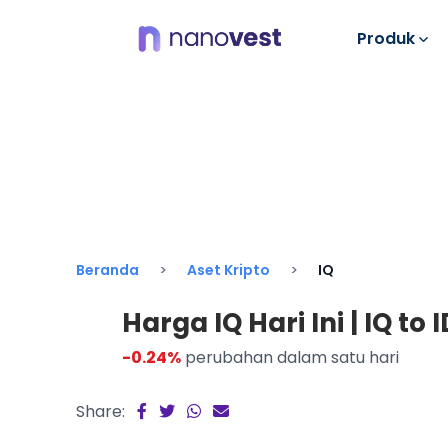
Produk
Beranda
Aset Kripto
IQ
Harga IQ Hari Ini | IQ to I
-0.24%
perubahan dalam satu hari
Share: