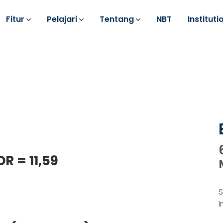
Fitur
Pelajari
Tentang
NBT
Instituti
DR = 11,59
S
I
k