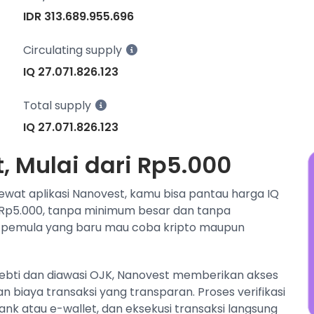
w
IDR 313.689.955.696
N
j
Circulating supply
IQ 27.071.826.123
Total supply
IQ 27.071.826.123
t, Mulai dari Rp5.000
 Lewat aplikasi Nanovest, kamu bisa pantau harga IQ
ari Rp5.000, tanpa minimum besar dan tanpa
 pemula yang baru mau coba kripto maupun
pebti dan diawasi OJK, Nanovest memberikan akses
 biaya transaksi yang transparan. Proses verifikasi
nk atau e-wallet, dan eksekusi transaksi langsung