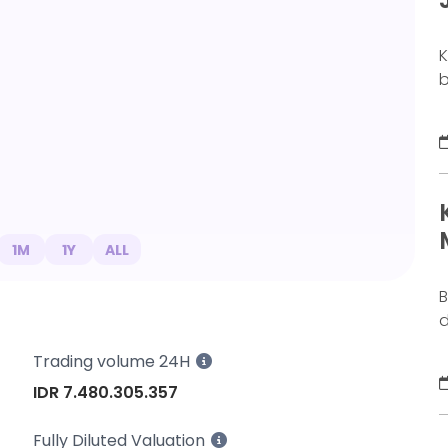
K
b
o
b
k
g
M
a
n
1M
1Y
ALL
B
d
j
Trading volume 24H
S
IDR 7.480.305.357
y
s
Fully Diluted Valuation
d