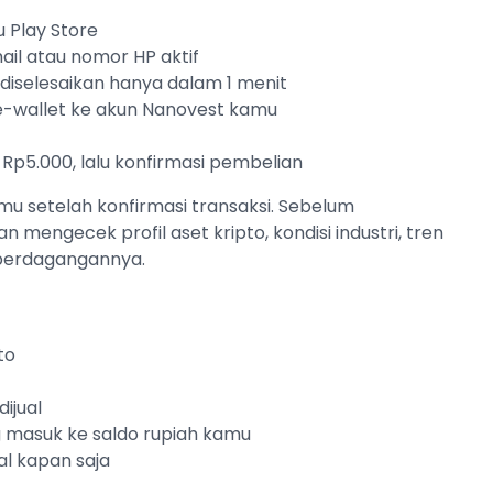
 Play Store
ail atau nomor HP aktif
sa diselesaikan hanya dalam 1 menit
 e-wallet ke akun Nanovest kamu
 Rp5.000, lalu konfirmasi pembelian
u setelah konfirmasi transaksi. Sebelum
an mengecek profil aset kripto, kondisi industri, tren
 perdagangannya.
to
ijual
ng masuk ke saldo rupiah kamu
al kapan saja