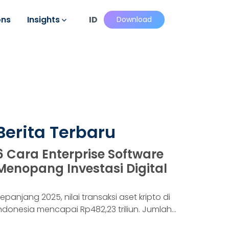
ons
Insights
ID
Download
Berita Terbaru
6 Cara Enterprise Software
Menopang Investasi Digital
epanjang 2025, nilai transaksi aset kripto di
ndonesia mencapai Rp482,23 triliun. Jumlah
onsumennya juga menyentuh 20,19 juta per