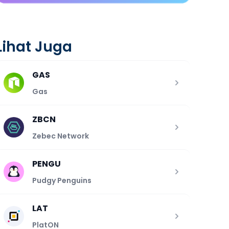
Lihat Juga
GAS
Gas
ZBCN
Zebec Network
PENGU
Pudgy Penguins
LAT
PlatON