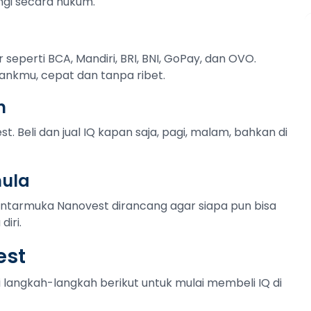
ngi secara hukum.
r seperti BCA, Mandiri, BRI, BNI, GoPay, dan OVO.
ankmu, cepat dan tanpa ribet.
n
t. Beli dan jual IQ kapan saja, pagi, malam, bahkan di
mula
Antarmuka Nanovest dirancang agar siapa pun bisa
iri.
est
ti langkah-langkah berikut untuk mulai membeli IQ di