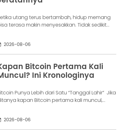
etika utang terus bertambah, hidup memang
isa terasa makin menyesakkan. Tidak sedikit
rang yang akhirnya sampai di titik paling berat:
enar-benar tak lagi sanggup membayar
2026-08-06
ewajibannya, kondisi yang kita kenal sebagai
agal bayar. Ini bukan masalah segelintir orang.
engutip laporan OJK dari dataindonesia.id,
Kapan Bitcoin Pertama Kali
ngka kredit macet di industri fintech tercatat
Muncul? Ini Kronologinya
aik ke 4,38% per Januari
itcoin Punya Lebih dari Satu “Tanggal Lahir” Jika
itanya kapan Bitcoin pertama kali muncul,
awabannya bisa terdengar membingungkan.
ebagian orang menyebut 2008, sementara
2026-08-06
ang lain mengatakan 2009. Keduanya tidak
epenuhnya salah. Bitcoin pertama kali
iperkenalkan sebagai sebuah konsep melalui