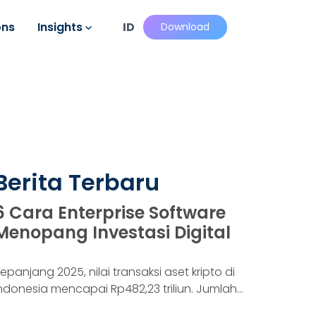
ons
Insights
ID
Download
Berita Terbaru
6 Cara Enterprise Software
Menopang Investasi Digital
epanjang 2025, nilai transaksi aset kripto di
ndonesia mencapai Rp482,23 triliun. Jumlah
onsumennya juga menyentuh 20,19 juta per