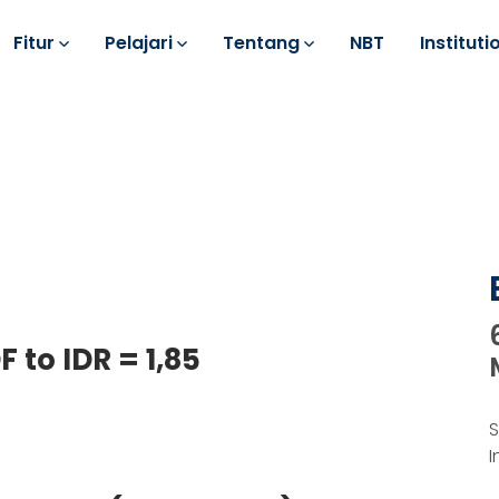
Fitur
Pelajari
Tentang
NBT
Instituti
F to IDR = 1,85
S
I
k