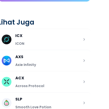
Lihat Juga
ICX
ICON
AXS
Axie Infinity
ACX
Across Protocol
SLP
Smooth Love Potion