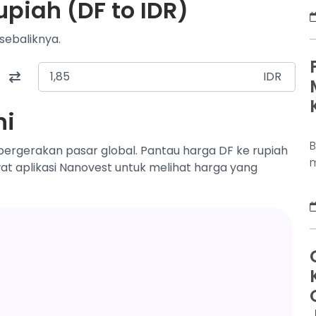
upiah (DF to IDR)
D
K
sebaliknya.
j
d
b
IDR
p
ni
pergerakan pasar global. Pantau harga DF ke rupiah
m
wat aplikasi Nanovest untuk melihat harga yang
s
a
s
u
m
D
d