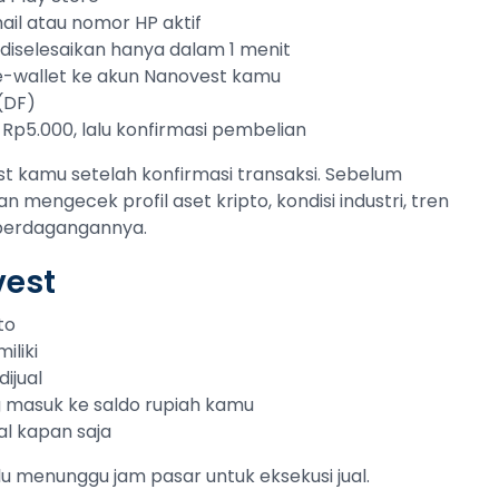
ail atau nomor HP aktif
sa diselesaikan hanya dalam 1 menit
 e-wallet ke akun Nanovest kamu
(DF)
 Rp5.000, lalu konfirmasi pembelian
t kamu setelah konfirmasi transaksi. Sebelum
an mengecek profil aset kripto, kondisi industri, tren
 perdagangannya.
vest
to
iliki
ijual
ng masuk ke saldo rupiah kamu
al kapan saja
lu menunggu jam pasar untuk eksekusi jual.