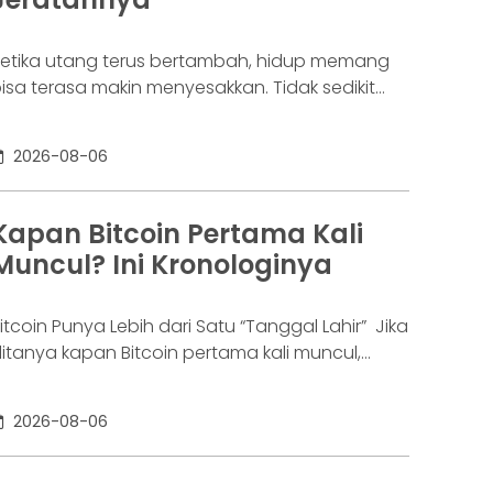
etika utang terus bertambah, hidup memang
isa terasa makin menyesakkan. Tidak sedikit
rang yang akhirnya sampai di titik paling berat:
enar-benar tak lagi sanggup membayar
2026-08-06
ewajibannya, kondisi yang kita kenal sebagai
agal bayar. Ini bukan masalah segelintir orang.
engutip laporan OJK dari dataindonesia.id,
Kapan Bitcoin Pertama Kali
ngka kredit macet di industri fintech tercatat
Muncul? Ini Kronologinya
aik ke 4,38% per Januari
itcoin Punya Lebih dari Satu “Tanggal Lahir” Jika
itanya kapan Bitcoin pertama kali muncul,
awabannya bisa terdengar membingungkan.
ebagian orang menyebut 2008, sementara
2026-08-06
ang lain mengatakan 2009. Keduanya tidak
epenuhnya salah. Bitcoin pertama kali
iperkenalkan sebagai sebuah konsep melalui