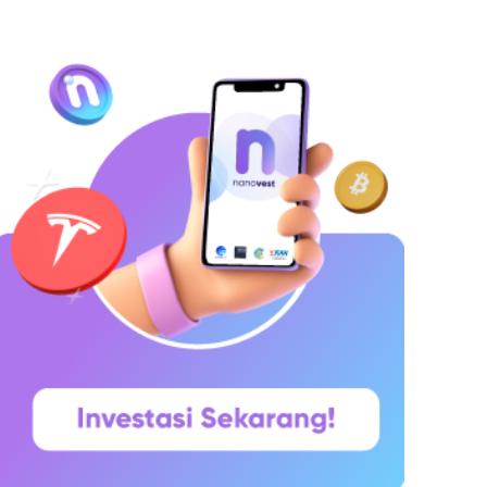
hitepaper yang diumumkan oleh Satoshi
akamoto pada 31 Oktober 2008. Namun,
aringannya baru benar-benar mulai beroperasi