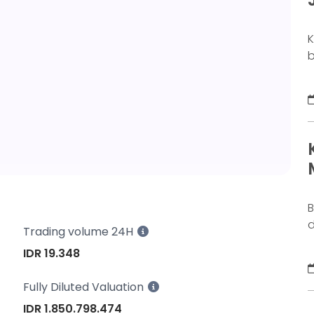
K
b
o
b
k
g
M
a
n
B
d
Trading volume 24H
j
IDR 19.348
S
y
Fully Diluted Valuation
s
IDR 1.850.798.474
d