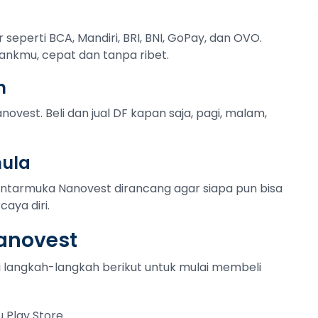
r seperti BCA, Mandiri, BRI, BNI, GoPay, dan OVO.
ankmu, cepat dan tanpa ribet.
n
novest. Beli dan jual DF kapan saja, pagi, malam,
mula
Antarmuka Nanovest dirancang agar siapa pun bisa
aya diri.
Nanovest
uti langkah-langkah berikut untuk mulai membeli
 Play Store