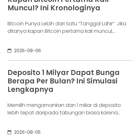
industri fintech tercatat naik ke 4,38% per Januari
Muncul? Ini Kronologinya
Bitcoin Punya Lebih dari Satu “Tanggal Lahir” Jika
ditanya kapan Bitcoin pertama kali muncul,
jawabannya bisa terdengar membingungkan.
Sebagian orang menyebut 2008, sementara yang
2026-08-06
lain mengatakan 2009. Keduanya tidak
sepenuhnya salah. Bitcoin pertama kali
diperkenalkan sebagai sebuah konsep melalui
Deposito 1 Milyar Dapat Bunga
whitepaper yang diumumkan oleh Satoshi
Berapa Per Bulan? Ini Simulasi
Nakamoto pada 31 Oktober 2008. Namun,
Lengkapnya
jaringannya baru benar-benar mulai beroperasi
Memilih mengamankan dan 1 miliar di deposito
lebih tepat daripada tabungan biasa karena
adanya potensi return. Pertanyaannya adalah
deposito 1 milyar dapat bunga berapa per bulan?
2026-08-05
Jawabannya tergantung pada suku bunga