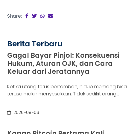
Share:
Berita Terbaru
Gagal Bayar Pinjol: Konsekuensi
Hukum, Aturan OJK, dan Cara
Keluar dari Jeratannya
Ketika utang terus bertambah, hidup memang bisa
terasa makin menyesakkan. Tidak sedikit orang
yang akhirnya sampai di titik paling berat: benar-
benar tak lagi sanggup membayar kewajibannya,
2026-08-06
kondisi yang kita kenal sebagai gagal bayar. Ini
bukan masalah segelintir orang. Mengutip laporan
OJK dari dataindonesia.id, angka kredit macet di
Kapan Bitcoin Pertama Kali