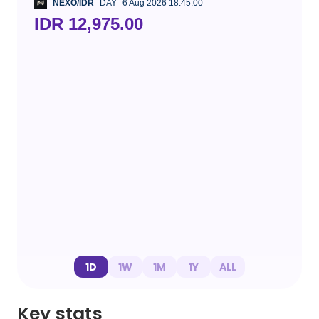
NEXO/IDR
DAY
6 Aug 2026 18:45:00
IDR 12,975.00
1D
1W
1M
1Y
ALL
Key stats