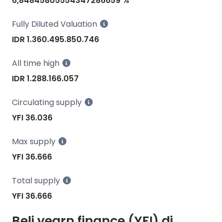
6,84845805554347286659 %
Fully Diluted Valuation
IDR 1.360.495.850.746
All time high
IDR 1.288.166.057
Circulating supply
YFI 36.036
Max supply
YFI 36.666
Total supply
YFI 36.666
Beli yearn.finance (YFI) di