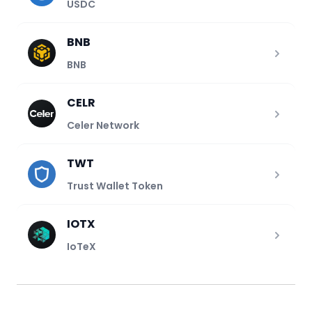
USDC
BNB
BNB
CELR
Celer Network
TWT
Trust Wallet Token
IOTX
IoTeX