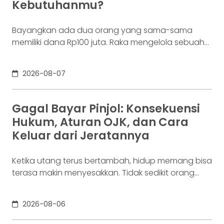
Kebutuhanmu?
Bayangkan ada dua orang yang sama-sama
memiliki dana Rp100 juta. Raka mengelola sebuah
bisnis. Dalam satu bulan, uang tersebut akan
digunakan berkali-kali untuk membayar supplier,
2026-08-07
biaya operasional, hingga kebutuhan usaha
lainnya. Ia membutuhkan rekening yang membuat
dana mudah bergerak. Sementara itu, Dina memiliki
Gagal Bayar Pinjol: Konsekuensi
Rp100 juta yang belum akan digunakan selama
Hukum, Aturan OJK, dan Cara
enam bulan. Ia justru ingin
Keluar dari Jeratannya
Ketika utang terus bertambah, hidup memang bisa
terasa makin menyesakkan. Tidak sedikit orang
yang akhirnya sampai di titik paling berat: benar-
benar tak lagi sanggup membayar kewajibannya,
2026-08-06
kondisi yang kita kenal sebagai gagal bayar. Ini
bukan masalah segelintir orang. Mengutip laporan