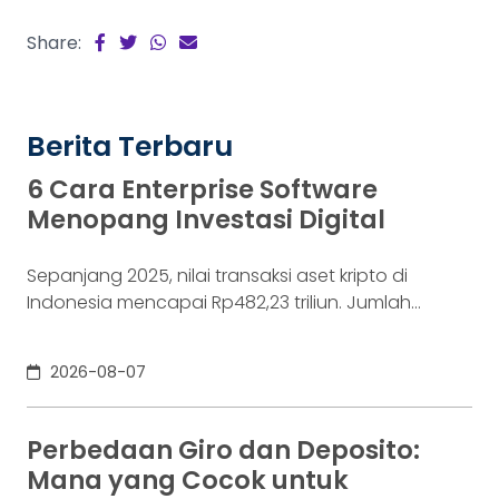
Share:
Berita Terbaru
6 Cara Enterprise Software
Menopang Investasi Digital
Sepanjang 2025, nilai transaksi aset kripto di
Indonesia mencapai Rp482,23 triliun. Jumlah
konsumennya juga menyentuh 20,19 juta per
Desember 2025, menurut Otoritas Jasa Keuangan
2026-08-07
(OJK). Angka sebesar itu lahir dari jutaan tindakan
yang di layar terasa sederhana, dari login, memilih
aset, lalu menekan tombol beli. Namun, satu
Perbedaan Giro dan Deposito:
ketukan tersebut bukan akhir proses. Di belakang
Mana yang Cocok untuk
layar,