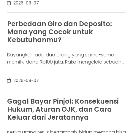
2026-08-07
(OJK). Angka sebesar itu lahir dari jutaan tindakan
yang di layar terasa sederhana, dari login, memilih
aset, lalu menekan tombol beli. Namun, satu
Perbedaan Giro dan Deposito:
ketukan tersebut bukan akhir proses. Di belakang
Mana yang Cocok untuk
layar,
Kebutuhanmu?
Bayangkan ada dua orang yang sama-sama
memiliki dana Rp100 juta. Raka mengelola sebuah
bisnis. Dalam satu bulan, uang tersebut akan
digunakan berkali-kali untuk membayar supplier,
2026-08-07
biaya operasional, hingga kebutuhan usaha
lainnya. Ia membutuhkan rekening yang membuat
dana mudah bergerak. Sementara itu, Dina memiliki
Gagal Bayar Pinjol: Konsekuensi
Rp100 juta yang belum akan digunakan selama
Hukum, Aturan OJK, dan Cara
enam bulan. Ia justru ingin
Keluar dari Jeratannya
Ketika utang terus bertambah, hidup memang bisa