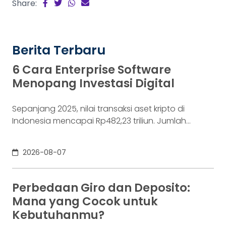
Share:
Berita Terbaru
6 Cara Enterprise Software
Menopang Investasi Digital
Sepanjang 2025, nilai transaksi aset kripto di
Indonesia mencapai Rp482,23 triliun. Jumlah
konsumennya juga menyentuh 20,19 juta per
Desember 2025, menurut Otoritas Jasa Keuangan
2026-08-07
(OJK). Angka sebesar itu lahir dari jutaan tindakan
yang di layar terasa sederhana, dari login, memilih
aset, lalu menekan tombol beli. Namun, satu
Perbedaan Giro dan Deposito:
ketukan tersebut bukan akhir proses. Di belakang
Mana yang Cocok untuk
layar,
Kebutuhanmu?