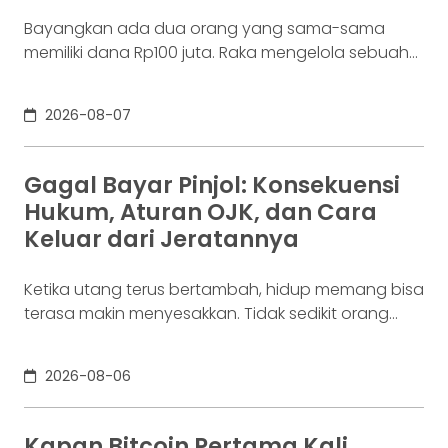
Bayangkan ada dua orang yang sama-sama
memiliki dana Rp100 juta. Raka mengelola sebuah
bisnis. Dalam satu bulan, uang tersebut akan
digunakan berkali-kali untuk membayar supplier,
2026-08-07
biaya operasional, hingga kebutuhan usaha
lainnya. Ia membutuhkan rekening yang membuat
dana mudah bergerak. Sementara itu, Dina memiliki
Gagal Bayar Pinjol: Konsekuensi
Rp100 juta yang belum akan digunakan selama
Hukum, Aturan OJK, dan Cara
enam bulan. Ia justru ingin
Keluar dari Jeratannya
Ketika utang terus bertambah, hidup memang bisa
terasa makin menyesakkan. Tidak sedikit orang
yang akhirnya sampai di titik paling berat: benar-
benar tak lagi sanggup membayar kewajibannya,
2026-08-06
kondisi yang kita kenal sebagai gagal bayar. Ini
bukan masalah segelintir orang. Mengutip laporan
OJK dari dataindonesia.id, angka kredit macet di
Kapan Bitcoin Pertama Kali