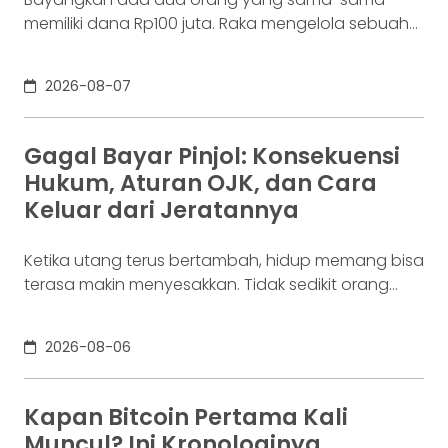
memiliki dana Rp100 juta. Raka mengelola sebuah
bisnis. Dalam satu bulan, uang tersebut akan
digunakan berkali-kali untuk membayar supplier,
2026-08-07
biaya operasional, hingga kebutuhan usaha
lainnya. Ia membutuhkan rekening yang membuat
dana mudah bergerak. Sementara itu, Dina memiliki
Gagal Bayar Pinjol: Konsekuensi
Rp100 juta yang belum akan digunakan selama
Hukum, Aturan OJK, dan Cara
enam bulan. Ia justru ingin
Keluar dari Jeratannya
Ketika utang terus bertambah, hidup memang bisa
terasa makin menyesakkan. Tidak sedikit orang
yang akhirnya sampai di titik paling berat: benar-
benar tak lagi sanggup membayar kewajibannya,
2026-08-06
kondisi yang kita kenal sebagai gagal bayar. Ini
bukan masalah segelintir orang. Mengutip laporan
OJK dari dataindonesia.id, angka kredit macet di
Kapan Bitcoin Pertama Kali
industri fintech tercatat naik ke 4,38% per Januari
Muncul? Ini Kronologinya