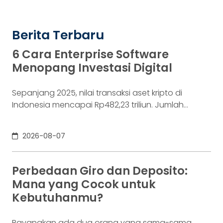
Berita Terbaru
6 Cara Enterprise Software
Menopang Investasi Digital
Sepanjang 2025, nilai transaksi aset kripto di
Indonesia mencapai Rp482,23 triliun. Jumlah
konsumennya juga menyentuh 20,19 juta per
Desember 2025, menurut Otoritas Jasa Keuangan
2026-08-07
(OJK). Angka sebesar itu lahir dari jutaan tindakan
yang di layar terasa sederhana, dari login, memilih
aset, lalu menekan tombol beli. Namun, satu
Perbedaan Giro dan Deposito:
ketukan tersebut bukan akhir proses. Di belakang
Mana yang Cocok untuk
layar,
Kebutuhanmu?
Bayangkan ada dua orang yang sama-sama