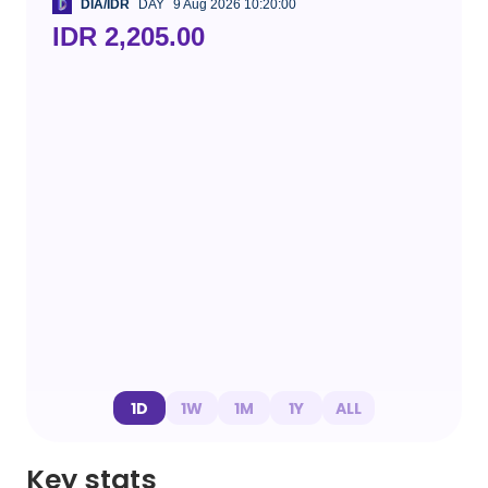
DIA/IDR
DAY
9 Aug 2026 10:20:00
IDR 2,205.00
1D
1W
1M
1Y
ALL
Key stats