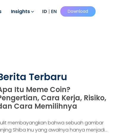
s
Insights
ID
|
EN
Download
Berita Terbaru
Apa Itu Meme Coin?
Pengertian, Cara Kerja, Risiko,
dan Cara Memilihnya
Sulit membayangkan bahwa sebuah gambar
njing Shiba Inu yang awalnya hanya menjadi