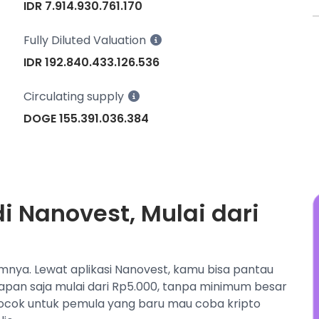
a
IDR 7.914.930.761.170
S
(
Fully Diluted Valuation
D
IDR 192.840.433.126.536
l
d
Circulating supply
DOGE 155.391.036.384
i Nanovest, Mulai dari
umnya. Lewat aplikasi Nanovest, kamu bisa pantau
kapan saja mulai dari Rp5.000, tanpa minimum besar
ocok untuk pemula yang baru mau coba kripto