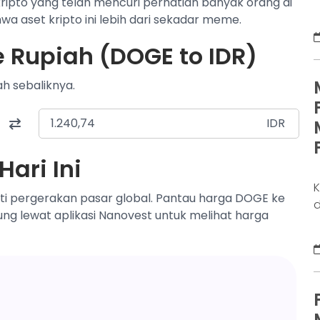
ipto yang telah mencuri perhatian banyak orang di
m
a aset kripto ini lebih dari sekadar meme.
k
t
e Rupiah (DOGE to IDR)
d
b
ah sebaliknya.
k
k
IDR
ari Ini
K
ti pergerakan pasar global. Pantau harga DOGE ke
d
sung lewat aplikasi Nanovest untuk melihat harga
m
m
p
B
p
h