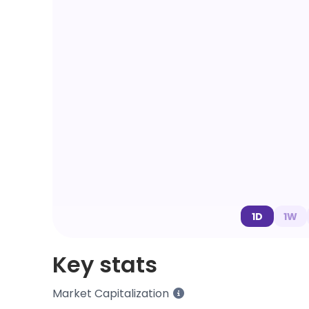
1D
1W
Key stats
Market Capitalization