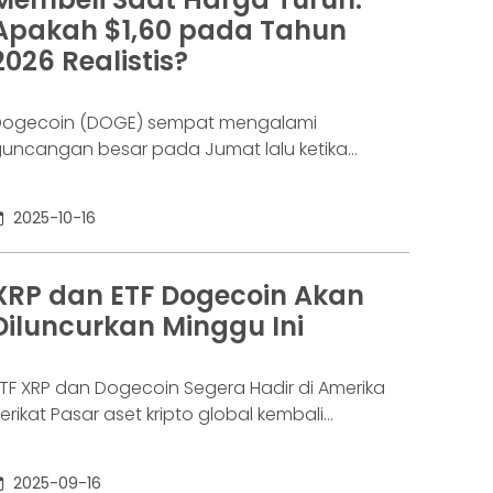
ibandingkan posisi sebelumnya di $72 miliar.
Apakah $1,60 pada Tahun
enurunan drastis
2026 Realistis?
ogecoin (DOGE) sempat mengalami
uncangan besar pada Jumat lalu ketika
arganya anjlok tajam dari $0,25 ke $0,08 —
enurunan sekitar 66% hanya dalam waktu
2025-10-16
ingkat akibat flash crash. Meskipun harga
egera pulih ke kisaran $0,20, kejadian tersebut
emicu likuidasi posisi long senilai lebih dari
XRP dan ETF Dogecoin Akan
365 juta, empat kali lebih besar dibandingkan
Diluncurkan Minggu Ini
ekor tahunan sebelumnya. Sementara
TF XRP dan Dogecoin Segera Hadir di Amerika
erikat Pasar aset kripto global kembali
endapatkan perhatian besar dengan kabar
ahwa dua produk investasi baru berbasis
2025-09-16