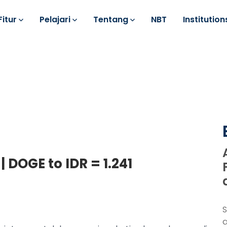
Fitur
Pelajari
Tentang
NBT
Institution
| DOGE to IDR = 1.241
a