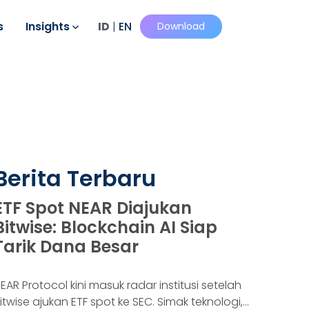
s
Insights
ID
|
EN
Download
Berita Terbaru
ETF Spot NEAR Diajukan
Bitwise: Blockchain AI Siap
Tarik Dana Besar
EAR Protocol kini masuk radar institusi setelah
itwise ajukan ETF spot ke SEC. Simak teknologi,