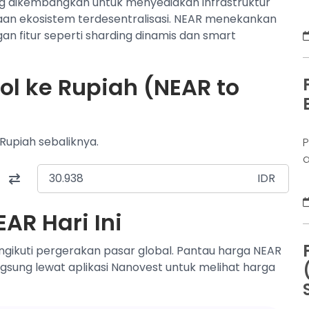
ng dikembangkan untuk menyediakan infrastruktur
p
an ekosistem terdesentralisasi. NEAR menekankan
a
n fitur seperti sharding dinamis dan smart
ol ke Rupiah (NEAR to
 Rupiah sebaliknya.
P
a
IDR
AR Hari Ini
ngikuti pergerakan pasar global. Pantau harga NEAR
angsung lewat aplikasi Nanovest untuk melihat harga