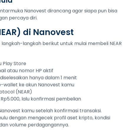
mula
Antarmuka Nanovest dirancang agar siapa pun bisa
an percaya diri.
NEAR) di Nanovest
uti langkah-langkah berikut untuk mulai membeli NEAR
 Play Store
ail atau nomor HP aktif
sa diselesaikan hanya dalam 1 menit
 e-wallet ke akun Nanovest kamu
rotocol (NEAR)
 Rp5.000, lalu konfirmasi pembelian
anovest kamu setelah konfirmasi transaksi.
hulu dengan mengecek profil aset kripto, kondisi
tas dan volume perdagangannya.