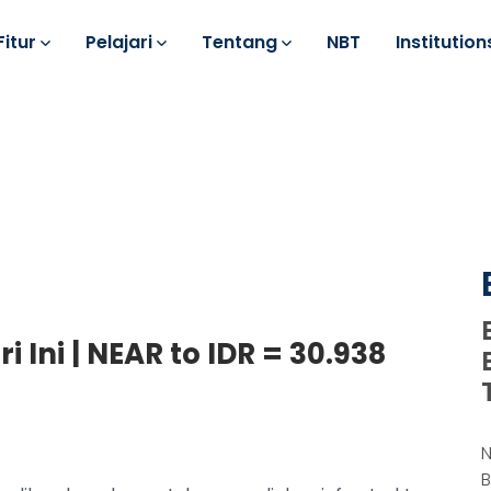
Fitur
Pelajari
Tentang
NBT
Institution
 Ini | NEAR to IDR = 30.938
N
B