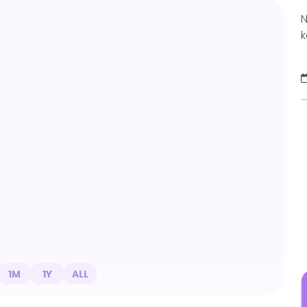
N
k
p
m
1M
1Y
ALL