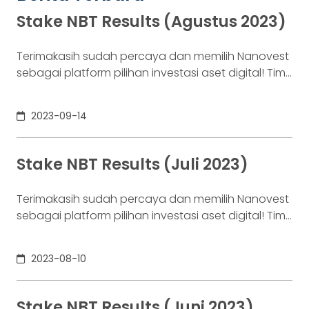
Stake NBT Results (Agustus 2023)
Terimakasih sudah percaya dan memilih Nanovest
sebagai platform pilihan investasi aset digital! Tim
Nanovest ingin menyampaikan bahwa
event Staking NBT periode 1-31 Agustus 2023 sudah
2023-09-14
berakhir. Berikut adalah daftar pemenang. Yuk cek
nanotag kamu di sini~ Terimakasih telah
bertransaksi di Nanovest! Nantikan rewards di
Stake NBT Results (Juli 2023)
saldo wallet kamu ya! Terus tingkatkan transaksi di
aplikasi Nanovest
Terimakasih sudah percaya dan memilih Nanovest
sebagai platform pilihan investasi aset digital! Tim
Nanovest ingin menyampaikan bahwa
event Staking NBT periode 1-31 Juli 2023 sudah
2023-08-10
berakhir. Berikut adalah daftar pemenang. Yuk cek
nanotag kamu di sini~ Terimakasih telah
bertransaksi di Nanovest! Nantikan rewards di
Stake NBT Results (Juni 2023)