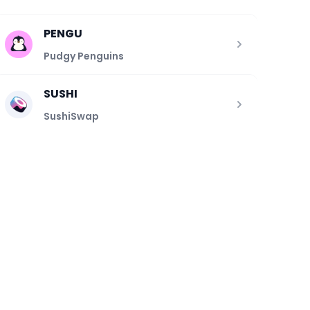
PENGU
Pudgy Penguins
SUSHI
SushiSwap