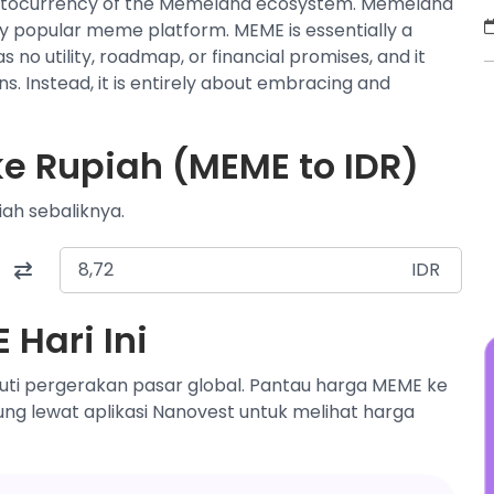
yptocurrency of the Memeland ecosystem. Memeland
H
ly popular meme platform. MEME is essentially a
s
o utility, roadmap, or financial promises, and it
k
s. Instead, it is entirely about embracing and
m
m
(
e Rupiah (MEME to IDR)
ah sebaliknya.
IDR
Hari Ini
uti pergerakan pasar global. Pantau harga MEME ke
sung lewat aplikasi Nanovest untuk melihat harga