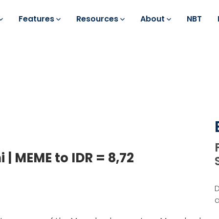
Features
Resources
About
NBT
 | MEME to IDR = 8,72
a
d