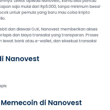
lumnya. Lewat aplikasi Nanovest, kamu bisa pantau
kapan saja mulai dari Rp5.000, tanpa minimum besar
ocok untuk pemula yang baru mau coba kripto
io.
pebti dan diawasi OJK, Nanovest memberikan akses
apis dan biaya transaksi yang transparan. Proses
h lewat bank atau e-wallet, dan eksekusi transaksi
i Nanovest
apis
l Memecoin di Nanovest