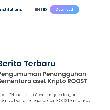
Institutions
EN
|
ID
Download
Berita Terbaru
Pengumuman Penangguhan
Sementara aset Kripto ROOST
Dear #Nanosquad Sehubungan dengan
danya berita mengenai coin ROOST lama akan
i-swap dengan yang baru dengan rasio 10:7.