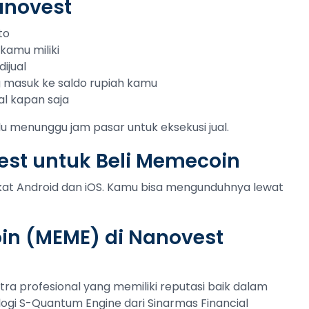
anovest
to
kamu miliki
ijual
ng masuk ke saldo rupiah kamu
al kapan saja
lu menunggu jam pasar untuk eksekusi jual.
est untuk Beli Memecoin
gkat Android dan iOS. Kamu bisa mengunduhnya lewat
n (MEME) di Nanovest
tra profesional yang memiliki reputasi baik dalam
ogi S-Quantum Engine dari Sinarmas Financial