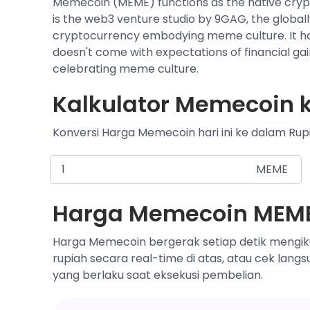
Memecoin (MEME) functions as the native cr
is the web3 venture studio by 9GAG, the global
cryptocurrency embodying meme culture. It has n
doesn't come with expectations of financial gain
celebrating meme culture.
Kalkulator Memecoin k
Konversi Harga Memecoin hari ini ke dalam Rupi
MEME
Harga Memecoin MEME 
Harga Memecoin bergerak setiap detik mengik
rupiah secara real-time di atas, atau cek lang
yang berlaku saat eksekusi pembelian.