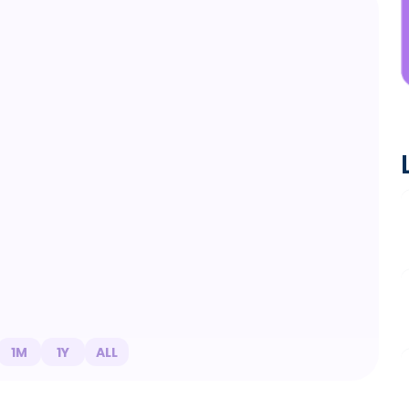
1M
1Y
ALL