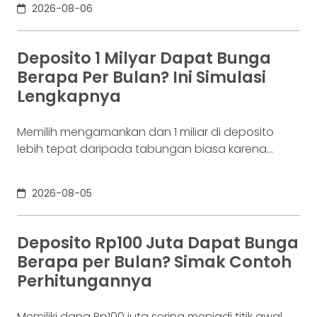
2026-08-06
lain mengatakan 2009. Keduanya tidak
sepenuhnya salah. Bitcoin pertama kali
diperkenalkan sebagai sebuah konsep melalui
Deposito 1 Milyar Dapat Bunga
whitepaper yang diumumkan oleh Satoshi
Berapa Per Bulan? Ini Simulasi
Nakamoto pada 31 Oktober 2008. Namun,
Lengkapnya
jaringannya baru benar-benar mulai beroperasi
Memilih mengamankan dan 1 miliar di deposito
lebih tepat daripada tabungan biasa karena
adanya potensi return. Pertanyaannya adalah
deposito 1 milyar dapat bunga berapa per bulan?
2026-08-05
Jawabannya tergantung pada suku bunga
deposito yang ditawarkan bank, tenor, serta pajak
bunga deposito yang berlaku. Semakin tinggi
Deposito Rp100 Juta Dapat Bunga
bunga depositonya, semakin besar pula yang bisa
Berapa per Bulan? Simak Contoh
diperoleh. Yuk, simak! Deposito
Perhitungannya
Memiliki dana Rp100 juta sering menjadi titik awal