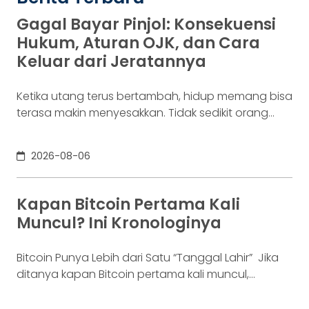
Gagal Bayar Pinjol: Konsekuensi
Hukum, Aturan OJK, dan Cara
Keluar dari Jeratannya
Ketika utang terus bertambah, hidup memang bisa
terasa makin menyesakkan. Tidak sedikit orang
yang akhirnya sampai di titik paling berat: benar-
benar tak lagi sanggup membayar kewajibannya,
2026-08-06
kondisi yang kita kenal sebagai gagal bayar. Ini
bukan masalah segelintir orang. Mengutip laporan
OJK dari dataindonesia.id, angka kredit macet di
Kapan Bitcoin Pertama Kali
industri fintech tercatat naik ke 4,38% per Januari
Muncul? Ini Kronologinya
Bitcoin Punya Lebih dari Satu “Tanggal Lahir” Jika
ditanya kapan Bitcoin pertama kali muncul,
jawabannya bisa terdengar membingungkan.
Sebagian orang menyebut 2008, sementara yang