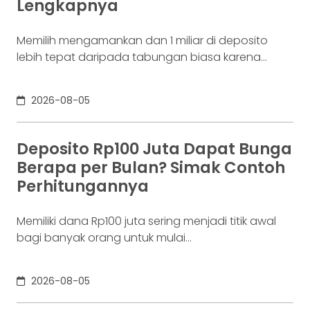
Lengkapnya
jaringannya baru benar-benar mulai beroperasi
Memilih mengamankan dan 1 miliar di deposito
lebih tepat daripada tabungan biasa karena
adanya potensi return. Pertanyaannya adalah
deposito 1 milyar dapat bunga berapa per bulan?
2026-08-05
Jawabannya tergantung pada suku bunga
deposito yang ditawarkan bank, tenor, serta pajak
bunga deposito yang berlaku. Semakin tinggi
Deposito Rp100 Juta Dapat Bunga
bunga depositonya, semakin besar pula yang bisa
Berapa per Bulan? Simak Contoh
diperoleh. Yuk, simak! Deposito
Perhitungannya
Memiliki dana Rp100 juta sering menjadi titik awal
bagi banyak orang untuk mulai
mempertimbangkan deposito. Nilainya sudah
cukup besar untuk memperoleh bunga yang lebih
2026-08-05
menarik dibanding tabungan biasa, tetapi masih
relatif terjangkau bagi banyak investor yang ingin