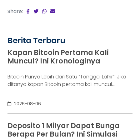
Share:
Berita Terbaru
Kapan Bitcoin Pertama Kali
Muncul? Ini Kronologinya
Bitcoin Punya Lebih dari Satu “Tanggal Lahir” Jika
ditanya kapan Bitcoin pertama kali muncul,
jawabannya bisa terdengar membingungkan.
Sebagian orang menyebut 2008, sementara yang
2026-08-06
lain mengatakan 2009. Keduanya tidak
sepenuhnya salah. Bitcoin pertama kali
diperkenalkan sebagai sebuah konsep melalui
Deposito 1 Milyar Dapat Bunga
whitepaper yang diumumkan oleh Satoshi
Berapa Per Bulan? Ini Simulasi
Nakamoto pada 31 Oktober 2008. Namun,