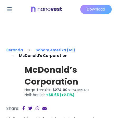
Download
Beranda
Saham Amerika (AS)
McDonald’s Corporation
McDonald’s
Corporation
Harga Terakhir:
$274.00
≈ Rp4.899.120
Naik hari ini:
+$5.66 (+2.11%)
Share: