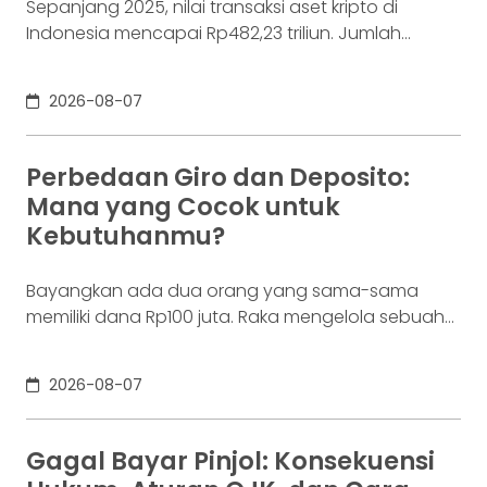
Sepanjang 2025, nilai transaksi aset kripto di
Indonesia mencapai Rp482,23 triliun. Jumlah
konsumennya juga menyentuh 20,19 juta per
Desember 2025, menurut Otoritas Jasa Keuangan
2026-08-07
(OJK). Angka sebesar itu lahir dari jutaan tindakan
yang di layar terasa sederhana, dari login, memilih
aset, lalu menekan tombol beli. Namun, satu
Perbedaan Giro dan Deposito:
ketukan tersebut bukan akhir proses. Di belakang
Mana yang Cocok untuk
layar,
Kebutuhanmu?
Bayangkan ada dua orang yang sama-sama
memiliki dana Rp100 juta. Raka mengelola sebuah
bisnis. Dalam satu bulan, uang tersebut akan
digunakan berkali-kali untuk membayar supplier,
2026-08-07
biaya operasional, hingga kebutuhan usaha
lainnya. Ia membutuhkan rekening yang membuat
dana mudah bergerak. Sementara itu, Dina memiliki
Gagal Bayar Pinjol: Konsekuensi
Rp100 juta yang belum akan digunakan selama