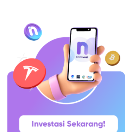
diperkenalkan sebagai sebuah konsep melalui
whitepaper yang diumumkan oleh Satoshi
Nakamoto pada 31 Oktober 2008. Namun,
jaringannya baru benar-benar mulai beroperasi