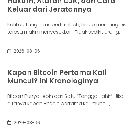
Hukum, Aturan OJK, dan Cara
enam bulan. Ia justru ingin
Keluar dari Jeratannya
Ketika utang terus bertambah, hidup memang bisa
terasa makin menyesakkan. Tidak sedikit orang
yang akhirnya sampai di titik paling berat: benar-
benar tak lagi sanggup membayar kewajibannya,
2026-08-06
kondisi yang kita kenal sebagai gagal bayar. Ini
bukan masalah segelintir orang. Mengutip laporan
OJK dari dataindonesia.id, angka kredit macet di
Kapan Bitcoin Pertama Kali
industri fintech tercatat naik ke 4,38% per Januari
Muncul? Ini Kronologinya
Bitcoin Punya Lebih dari Satu “Tanggal Lahir” Jika
ditanya kapan Bitcoin pertama kali muncul,
jawabannya bisa terdengar membingungkan.
Sebagian orang menyebut 2008, sementara yang
2026-08-06
lain mengatakan 2009. Keduanya tidak
sepenuhnya salah. Bitcoin pertama kali