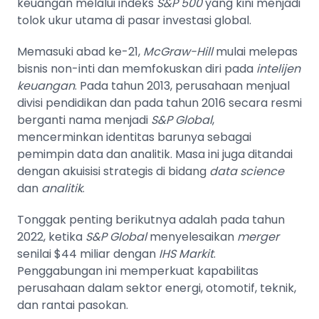
keuangan melalui indeks
S&P 500
yang kini menjadi
tolok ukur utama di pasar investasi global.
Memasuki abad ke-21,
McGraw-Hill
mulai melepas
bisnis non-inti dan memfokuskan diri pada
intelijen
keuangan
. Pada tahun 2013, perusahaan menjual
divisi pendidikan dan pada tahun 2016 secara resmi
berganti nama menjadi
S&P Global
,
mencerminkan identitas barunya sebagai
pemimpin data dan analitik. Masa ini juga ditandai
dengan akuisisi strategis di bidang
data science
dan
analitik
.
Tonggak penting berikutnya adalah pada tahun
2022, ketika
S&P Global
menyelesaikan
merger
senilai $44 miliar dengan
IHS Markit
.
Penggabungan ini memperkuat kapabilitas
perusahaan dalam sektor energi, otomotif, teknik,
dan rantai pasokan.