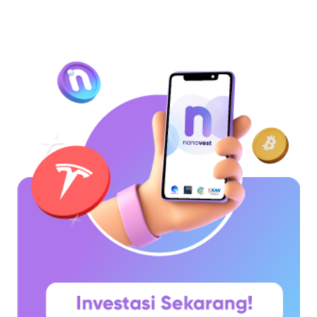
diperkenalkan sebagai sebuah konsep melalui
whitepaper yang diumumkan oleh Satoshi
Nakamoto pada 31 Oktober 2008. Namun,
jaringannya baru benar-benar mulai beroperasi