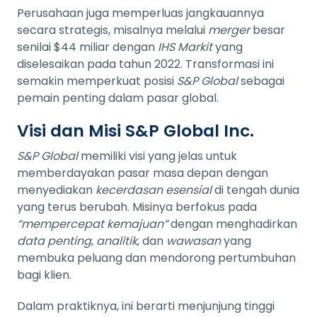
Perusahaan juga memperluas jangkauannya
secara strategis, misalnya melalui
merger
besar
senilai $44 miliar dengan
IHS Markit
yang
diselesaikan pada tahun 2022. Transformasi ini
semakin memperkuat posisi
S&P Global
sebagai
pemain penting dalam pasar global.
Visi dan Misi S&P Global Inc.
S&P Global
memiliki visi yang jelas untuk
memberdayakan pasar masa depan dengan
menyediakan
kecerdasan esensial
di tengah dunia
yang terus berubah. Misinya berfokus pada
“mempercepat kemajuan”
dengan menghadirkan
data penting
,
analitik
, dan
wawasan
yang
membuka peluang dan mendorong pertumbuhan
bagi klien.
Dalam praktiknya, ini berarti menjunjung tinggi