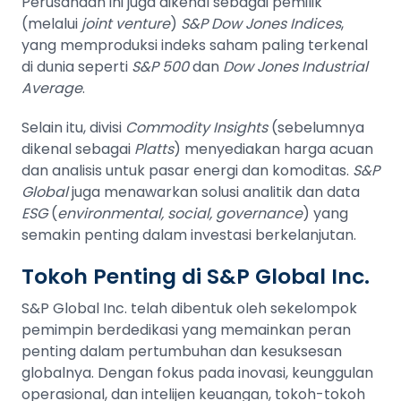
Perusahaan ini juga dikenal sebagai pemilik
(melalui
joint venture
)
S&P Dow Jones Indices
,
yang memproduksi indeks saham paling terkenal
di dunia seperti
S&P 500
dan
Dow Jones Industrial
Average
.
Selain itu, divisi
Commodity Insights
(sebelumnya
dikenal sebagai
Platts
) menyediakan harga acuan
dan analisis untuk pasar energi dan komoditas.
S&P
Global
juga menawarkan solusi analitik dan data
ESG
(
environmental, social, governance
) yang
semakin penting dalam investasi berkelanjutan.
Tokoh Penting di S&P Global Inc.
S&P Global Inc. telah dibentuk oleh sekelompok
pemimpin berdedikasi yang memainkan peran
penting dalam pertumbuhan dan kesuksesan
globalnya. Dengan fokus pada inovasi, keunggulan
operasional, dan intelijen keuangan, tokoh-tokoh