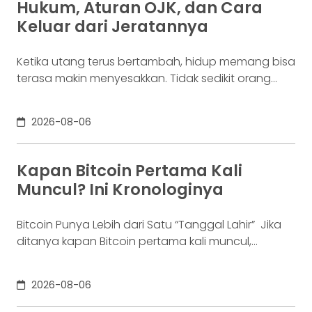
Hukum, Aturan OJK, dan Cara
enam bulan. Ia justru ingin
Keluar dari Jeratannya
Ketika utang terus bertambah, hidup memang bisa
terasa makin menyesakkan. Tidak sedikit orang
yang akhirnya sampai di titik paling berat: benar-
benar tak lagi sanggup membayar kewajibannya,
2026-08-06
kondisi yang kita kenal sebagai gagal bayar. Ini
bukan masalah segelintir orang. Mengutip laporan
OJK dari dataindonesia.id, angka kredit macet di
Kapan Bitcoin Pertama Kali
industri fintech tercatat naik ke 4,38% per Januari
Muncul? Ini Kronologinya
Bitcoin Punya Lebih dari Satu “Tanggal Lahir” Jika
ditanya kapan Bitcoin pertama kali muncul,
jawabannya bisa terdengar membingungkan.
Sebagian orang menyebut 2008, sementara yang
2026-08-06
lain mengatakan 2009. Keduanya tidak
sepenuhnya salah. Bitcoin pertama kali