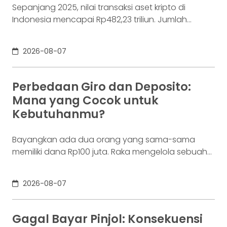
Sepanjang 2025, nilai transaksi aset kripto di
Indonesia mencapai Rp482,23 triliun. Jumlah
konsumennya juga menyentuh 20,19 juta per
Desember 2025, menurut Otoritas Jasa Keuangan
2026-08-07
(OJK). Angka sebesar itu lahir dari jutaan tindakan
yang di layar terasa sederhana, dari login, memilih
aset, lalu menekan tombol beli. Namun, satu
Perbedaan Giro dan Deposito:
ketukan tersebut bukan akhir proses. Di belakang
Mana yang Cocok untuk
layar,
Kebutuhanmu?
Bayangkan ada dua orang yang sama-sama
memiliki dana Rp100 juta. Raka mengelola sebuah
bisnis. Dalam satu bulan, uang tersebut akan
digunakan berkali-kali untuk membayar supplier,
2026-08-07
biaya operasional, hingga kebutuhan usaha
lainnya. Ia membutuhkan rekening yang membuat
dana mudah bergerak. Sementara itu, Dina memiliki
Gagal Bayar Pinjol: Konsekuensi
Rp100 juta yang belum akan digunakan selama