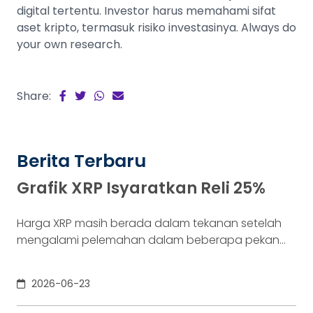
digital tertentu. Investor harus memahami sifat
aset kripto, termasuk risiko investasinya. Always do
your own research.
Share:
Berita Terbaru
Grafik XRP Isyaratkan Reli 25%
Harga XRP masih berada dalam tekanan setelah
mengalami pelemahan dalam beberapa pekan
terakhir. Namun, sejumlah indikator teknikal mulai
menunjukkan sinyal bahwa aset kripto ini
2026-06-23
berpotensi mengalami pemulihan harga dalam
jangka pendek. Salah satu sinyal yang menjadi