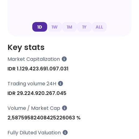
1D
1W
1M
1Y
ALL
Key stats
Market Capitalization
IDR 1.129.423.691.097.031
Trading volume 24H
IDR 29.224.920.267.045
Volume / Market Cap
2,58759582408425226063 %
Fully Diluted Valuation