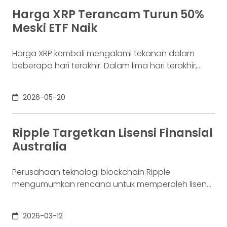
perhatian pelaku pasar berasal dari pergerakan
Harga XRP Terancam Turun 50%
rata-rata harga jangka menengah dan jangka
Meski ETF Naik
panjang. Saat ini, rata-rata pergerakan
eksponensial (EMA)
Harga XRP kembali mengalami tekanan dalam
beberapa hari terakhir. Dalam lima hari terakhir,
aset kripto ini tercatat turun sekitar 12% dan mulai
menunjukkan sinyal teknikal bearish yang
2026-05-20
berpotensi membuka peluang penurunan lebih
lanjut. Sejumlah analis menilai pergerakan harga
XRP saat ini masih berada dalam fase koreksi
Ripple Targetkan Lisensi Finansial
meskipun minat investor institusi terhadap produk
Australia
ETF XRP terus
Perusahaan teknologi blockchain Ripple
mengumumkan rencana untuk memperoleh lisensi
layanan keuangan penting di Australia melalui
akuisisi perusahaan pembayaran lokal. Langkah ini
2026-03-12
menjadi bagian dari strategi ekspansi global