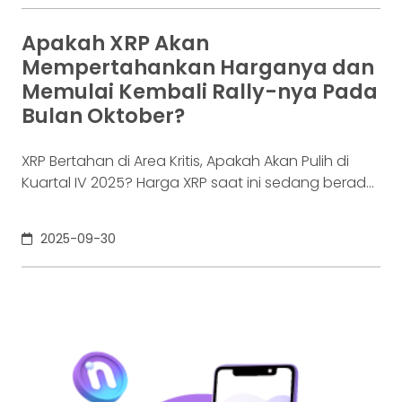
Ripple, sekaligus memperkuat posisi perusahaan di
pasar Asia-Pasifik yang terus berkembang. Dalam
Apakah XRP Akan
pernyataan resmi yang dirilis pada Selasa, Ripple
Mempertahankan Harganya dan
menyampaikan bahwa mereka akan mengakuisisi
Memulai Kembali Rally-nya Pada
BC Payments Australia, sebuah
Bulan Oktober?
XRP Bertahan di Area Kritis, Apakah Akan Pulih di
Kuartal IV 2025? Harga XRP saat ini sedang berada
di persimpangan penting. Setelah mengalami
penurunan sekitar 14% dalam dua minggu terakhir,
2025-09-30
aset kripto ini sempat dibuka di awal bulan
September pada kisaran $2,77. Menariknya,
meskipun tekanan jual cukup besar, XRP masih
mampu bertahan di level tersebut.