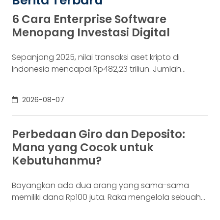
Berita Terbaru
6 Cara Enterprise Software
Menopang Investasi Digital
Sepanjang 2025, nilai transaksi aset kripto di
Indonesia mencapai Rp482,23 triliun. Jumlah
konsumennya juga menyentuh 20,19 juta per
Desember 2025, menurut Otoritas Jasa Keuangan
2026-08-07
(OJK). Angka sebesar itu lahir dari jutaan tindakan
yang di layar terasa sederhana, dari login, memilih
aset, lalu menekan tombol beli. Namun, satu
Perbedaan Giro dan Deposito:
ketukan tersebut bukan akhir proses. Di belakang
Mana yang Cocok untuk
layar,
Kebutuhanmu?
Bayangkan ada dua orang yang sama-sama
memiliki dana Rp100 juta. Raka mengelola sebuah
bisnis. Dalam satu bulan, uang tersebut akan