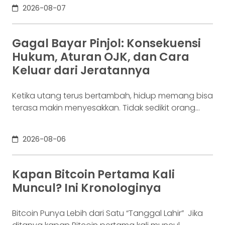
digunakan berkali-kali untuk membayar supplier,
2026-08-07
biaya operasional, hingga kebutuhan usaha
lainnya. Ia membutuhkan rekening yang membuat
dana mudah bergerak. Sementara itu, Dina memiliki
Gagal Bayar Pinjol: Konsekuensi
Rp100 juta yang belum akan digunakan selama
Hukum, Aturan OJK, dan Cara
enam bulan. Ia justru ingin
Keluar dari Jeratannya
Ketika utang terus bertambah, hidup memang bisa
terasa makin menyesakkan. Tidak sedikit orang
yang akhirnya sampai di titik paling berat: benar-
benar tak lagi sanggup membayar kewajibannya,
2026-08-06
kondisi yang kita kenal sebagai gagal bayar. Ini
bukan masalah segelintir orang. Mengutip laporan
OJK dari dataindonesia.id, angka kredit macet di
Kapan Bitcoin Pertama Kali
industri fintech tercatat naik ke 4,38% per Januari
Muncul? Ini Kronologinya
Bitcoin Punya Lebih dari Satu “Tanggal Lahir” Jika