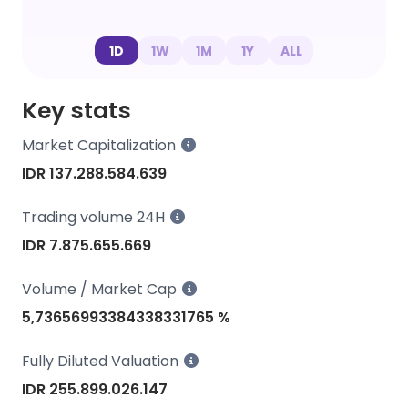
1D
1W
1M
1Y
ALL
Key stats
Market Capitalization
IDR 137.288.584.639
Trading volume 24H
IDR 7.875.655.669
Volume / Market Cap
5,73656993384338331765 %
Fully Diluted Valuation
IDR 255.899.026.147