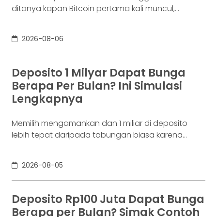
ditanya kapan Bitcoin pertama kali muncul,
jawabannya bisa terdengar membingungkan.
Sebagian orang menyebut 2008, sementara yang
2026-08-06
lain mengatakan 2009. Keduanya tidak
sepenuhnya salah. Bitcoin pertama kali
diperkenalkan sebagai sebuah konsep melalui
Deposito 1 Milyar Dapat Bunga
whitepaper yang diumumkan oleh Satoshi
Berapa Per Bulan? Ini Simulasi
Nakamoto pada 31 Oktober 2008. Namun,
Lengkapnya
jaringannya baru benar-benar mulai beroperasi
Memilih mengamankan dan 1 miliar di deposito
lebih tepat daripada tabungan biasa karena
adanya potensi return. Pertanyaannya adalah
deposito 1 milyar dapat bunga berapa per bulan?
2026-08-05
Jawabannya tergantung pada suku bunga
deposito yang ditawarkan bank, tenor, serta pajak
bunga deposito yang berlaku. Semakin tinggi
Deposito Rp100 Juta Dapat Bunga
bunga depositonya, semakin besar pula yang bisa
Berapa per Bulan? Simak Contoh
diperoleh. Yuk, simak! Deposito