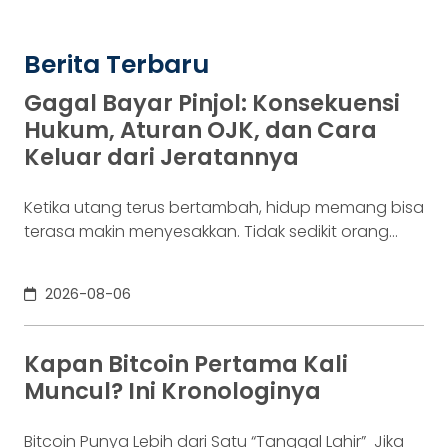
Berita Terbaru
Gagal Bayar Pinjol: Konsekuensi
Hukum, Aturan OJK, dan Cara
Keluar dari Jeratannya
Ketika utang terus bertambah, hidup memang bisa
terasa makin menyesakkan. Tidak sedikit orang
yang akhirnya sampai di titik paling berat: benar-
benar tak lagi sanggup membayar kewajibannya,
2026-08-06
kondisi yang kita kenal sebagai gagal bayar. Ini
bukan masalah segelintir orang. Mengutip laporan
OJK dari dataindonesia.id, angka kredit macet di
Kapan Bitcoin Pertama Kali
industri fintech tercatat naik ke 4,38% per Januari
Muncul? Ini Kronologinya
Bitcoin Punya Lebih dari Satu “Tanggal Lahir” Jika