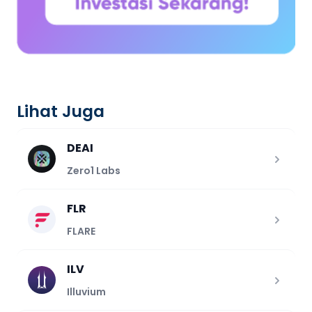
Lihat Juga
DEAI
Zero1 Labs
FLR
FLARE
ILV
Illuvium