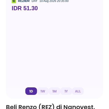
REZ/IDR
DAY
10 Aug 2026 20:35:00
IDR 51.30
1D
1W
1M
1Y
ALL
Beli Renzo (REZ) di Nanovest,