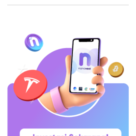
sepenuhnya salah. Bitcoin pertama kali
diperkenalkan sebagai sebuah konsep melalui
whitepaper yang diumumkan oleh Satoshi
Nakamoto pada 31 Oktober 2008. Namun,
jaringannya baru benar-benar mulai beroperasi