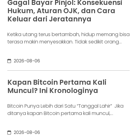
Gagal Bayar Pinjol: Konsekuensi
Rp100 juta yang belum akan digunakan selama
Hukum, Aturan OJK, dan Cara
enam bulan. Ia justru ingin
Keluar dari Jeratannya
Ketika utang terus bertambah, hidup memang bisa
terasa makin menyesakkan. Tidak sedikit orang
yang akhirnya sampai di titik paling berat: benar-
benar tak lagi sanggup membayar kewajibannya,
2026-08-06
kondisi yang kita kenal sebagai gagal bayar. Ini
bukan masalah segelintir orang. Mengutip laporan
OJK dari dataindonesia.id, angka kredit macet di
Kapan Bitcoin Pertama Kali
industri fintech tercatat naik ke 4,38% per Januari
Muncul? Ini Kronologinya
Bitcoin Punya Lebih dari Satu “Tanggal Lahir” Jika
ditanya kapan Bitcoin pertama kali muncul,
jawabannya bisa terdengar membingungkan.
Sebagian orang menyebut 2008, sementara yang
2026-08-06
lain mengatakan 2009. Keduanya tidak