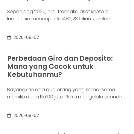
Sepanjang 2025, nilai transaksi aset kripto di
Indonesia mencapai Rp482,23 triliun. Jumlah
konsumennya juga menyentuh 20,19 juta per
Desember 2025, menurut Otoritas Jasa Keuangan
2026-08-07
(OJK). Angka sebesar itu lahir dari jutaan tindakan
yang di layar terasa sederhana, dari login, memilih
aset, lalu menekan tombol beli. Namun, satu
Perbedaan Giro dan Deposito:
ketukan tersebut bukan akhir proses. Di belakang
Mana yang Cocok untuk
layar,
Kebutuhanmu?
Bayangkan ada dua orang yang sama-sama
memiliki dana Rp100 juta. Raka mengelola sebuah
bisnis. Dalam satu bulan, uang tersebut akan
digunakan berkali-kali untuk membayar supplier,
2026-08-07
biaya operasional, hingga kebutuhan usaha
lainnya. Ia membutuhkan rekening yang membuat
dana mudah bergerak. Sementara itu, Dina memiliki