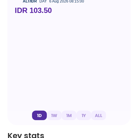
ALT/IDR
DAY
6 Aug 2026 08:15:00
IDR 103.50
1D
1W
1M
1Y
ALL
Key stats