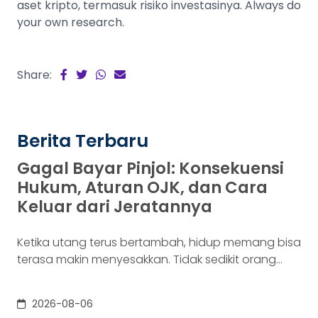
aset kripto, termasuk risiko investasinya. Always do
your own research.
Share:
Berita Terbaru
Gagal Bayar Pinjol: Konsekuensi
Hukum, Aturan OJK, dan Cara
Keluar dari Jeratannya
Ketika utang terus bertambah, hidup memang bisa
terasa makin menyesakkan. Tidak sedikit orang
yang akhirnya sampai di titik paling berat: benar-
benar tak lagi sanggup membayar kewajibannya,
2026-08-06
kondisi yang kita kenal sebagai gagal bayar. Ini