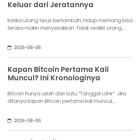
Keluar dari Jeratannya
Ketika utang terus bertambah, hidup memang bisa
terasa makin menyesakkan. Tidak sedikit orang
yang akhirnya sampai di titik paling berat: benar-
benar tak lagi sanggup membayar kewajibannya,
2026-08-06
kondisi yang kita kenal sebagai gagal bayar. Ini
bukan masalah segelintir orang. Mengutip laporan
OJK dari dataindonesia.id, angka kredit macet di
Kapan Bitcoin Pertama Kali
industri fintech tercatat naik ke 4,38% per Januari
Muncul? Ini Kronologinya
Bitcoin Punya Lebih dari Satu “Tanggal Lahir” Jika
ditanya kapan Bitcoin pertama kali muncul,
jawabannya bisa terdengar membingungkan.
Sebagian orang menyebut 2008, sementara yang
2026-08-06
lain mengatakan 2009. Keduanya tidak
sepenuhnya salah. Bitcoin pertama kali
diperkenalkan sebagai sebuah konsep melalui