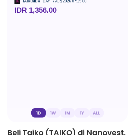
TAIKO/IDR
DAY
7 Aug 2026 07:15:00
IDR 1,356.00
1D
1W
1M
1Y
ALL
Beli Taiko (TAIKO) di Nanovest,