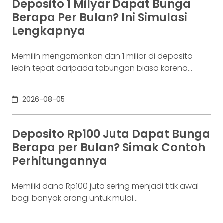
Deposito 1 Milyar Dapat Bunga
whitepaper yang diumumkan oleh Satoshi
Berapa Per Bulan? Ini Simulasi
Nakamoto pada 31 Oktober 2008. Namun,
Lengkapnya
jaringannya baru benar-benar mulai beroperasi
Memilih mengamankan dan 1 miliar di deposito
lebih tepat daripada tabungan biasa karena
adanya potensi return. Pertanyaannya adalah
deposito 1 milyar dapat bunga berapa per bulan?
2026-08-05
Jawabannya tergantung pada suku bunga
deposito yang ditawarkan bank, tenor, serta pajak
bunga deposito yang berlaku. Semakin tinggi
Deposito Rp100 Juta Dapat Bunga
bunga depositonya, semakin besar pula yang bisa
Berapa per Bulan? Simak Contoh
diperoleh. Yuk, simak! Deposito
Perhitungannya
Memiliki dana Rp100 juta sering menjadi titik awal
bagi banyak orang untuk mulai
mempertimbangkan deposito. Nilainya sudah
cukup besar untuk memperoleh bunga yang lebih