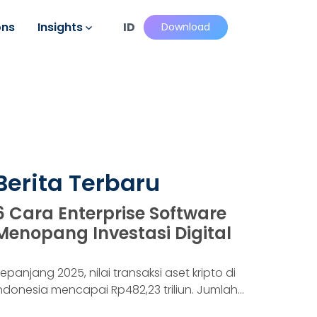
ons
Insights
ID
Download
Berita Terbaru
6 Cara Enterprise Software
Menopang Investasi Digital
epanjang 2025, nilai transaksi aset kripto di
ndonesia mencapai Rp482,23 triliun. Jumlah
onsumennya juga menyentuh 20,19 juta per