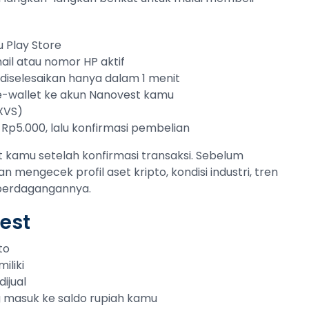
 Play Store
ail atau nomor HP aktif
sa diselesaikan hanya dalam 1 menit
 e-wallet ke akun Nanovest kamu
(XVS)
 Rp5.000, lalu konfirmasi pembelian
 kamu setelah konfirmasi transaksi. Sebelum
an mengecek profil aset kripto, kondisi industri, tren
 perdagangannya.
est
to
iliki
ijual
ng masuk ke saldo rupiah kamu