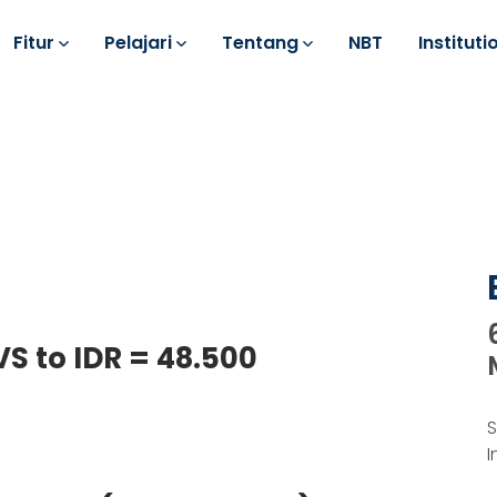
Fitur
Pelajari
Tentang
NBT
Instituti
VS to IDR = 48.500
S
I
k