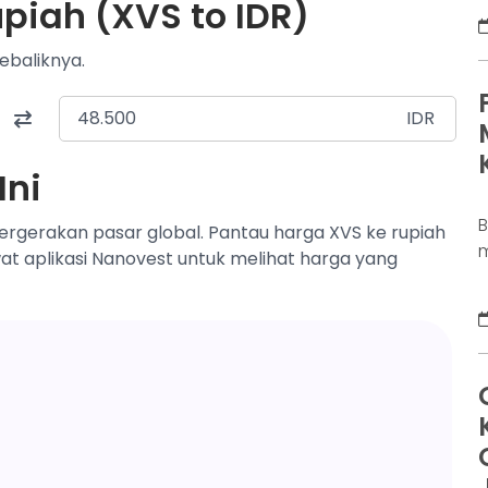
piah (XVS to IDR)
D
K
ebaliknya.
j
d
b
IDR
p
Ini
ergerakan pasar global. Pantau harga XVS ke rupiah
m
wat aplikasi Nanovest untuk melihat harga yang
s
a
s
u
m
D
d