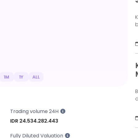
K
b
o
b
k
g
M
a
n
1M
1Y
ALL
B
d
j
Trading volume 24H
S
IDR 24.534.282.443
y
s
Fully Diluted Valuation
d