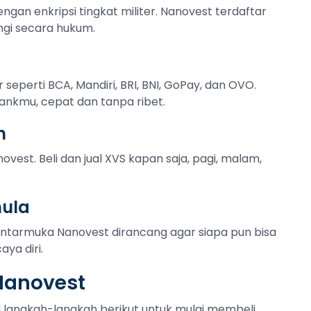
ngan enkripsi tingkat militer. Nanovest terdaftar
ngi secara hukum.
r seperti BCA, Mandiri, BRI, BNI, GoPay, dan OVO.
ankmu, cepat dan tanpa ribet.
n
ovest. Beli dan jual XVS kapan saja, pagi, malam,
mula
Antarmuka Nanovest dirancang agar siapa pun bisa
ya diri.
 Nanovest
uti langkah-langkah berikut untuk mulai membeli