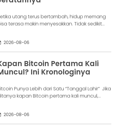
etika utang terus bertambah, hidup memang
isa terasa makin menyesakkan. Tidak sedikit
rang yang akhirnya sampai di titik paling berat:
enar-benar tak lagi sanggup membayar
2026-08-06
ewajibannya, kondisi yang kita kenal sebagai
agal bayar. Ini bukan masalah segelintir orang.
engutip laporan OJK dari dataindonesia.id,
Kapan Bitcoin Pertama Kali
ngka kredit macet di industri fintech tercatat
Muncul? Ini Kronologinya
aik ke 4,38% per Januari
itcoin Punya Lebih dari Satu “Tanggal Lahir” Jika
itanya kapan Bitcoin pertama kali muncul,
awabannya bisa terdengar membingungkan.
ebagian orang menyebut 2008, sementara
2026-08-06
ang lain mengatakan 2009. Keduanya tidak
epenuhnya salah. Bitcoin pertama kali
iperkenalkan sebagai sebuah konsep melalui