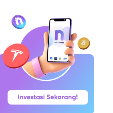
hitepaper yang diumumkan oleh Satoshi
akamoto pada 31 Oktober 2008. Namun,
aringannya baru benar-benar mulai beroperasi