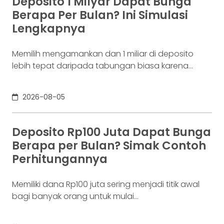
Deposito 1 Milyar Dapat Bunga
whitepaper yang diumumkan oleh Satoshi
Berapa Per Bulan? Ini Simulasi
Nakamoto pada 31 Oktober 2008. Namun,
Lengkapnya
jaringannya baru benar-benar mulai beroperasi
Memilih mengamankan dan 1 miliar di deposito
lebih tepat daripada tabungan biasa karena
adanya potensi return. Pertanyaannya adalah
deposito 1 milyar dapat bunga berapa per bulan?
2026-08-05
Jawabannya tergantung pada suku bunga
deposito yang ditawarkan bank, tenor, serta pajak
bunga deposito yang berlaku. Semakin tinggi
Deposito Rp100 Juta Dapat Bunga
bunga depositonya, semakin besar pula yang bisa
Berapa per Bulan? Simak Contoh
diperoleh. Yuk, simak! Deposito
Perhitungannya
Memiliki dana Rp100 juta sering menjadi titik awal
bagi banyak orang untuk mulai
mempertimbangkan deposito. Nilainya sudah
cukup besar untuk memperoleh bunga yang lebih