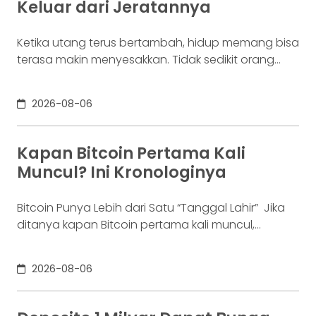
Keluar dari Jeratannya
Ketika utang terus bertambah, hidup memang bisa
terasa makin menyesakkan. Tidak sedikit orang
yang akhirnya sampai di titik paling berat: benar-
benar tak lagi sanggup membayar kewajibannya,
2026-08-06
kondisi yang kita kenal sebagai gagal bayar. Ini
bukan masalah segelintir orang. Mengutip laporan
OJK dari dataindonesia.id, angka kredit macet di
Kapan Bitcoin Pertama Kali
industri fintech tercatat naik ke 4,38% per Januari
Muncul? Ini Kronologinya
Bitcoin Punya Lebih dari Satu “Tanggal Lahir” Jika
ditanya kapan Bitcoin pertama kali muncul,
jawabannya bisa terdengar membingungkan.
Sebagian orang menyebut 2008, sementara yang
2026-08-06
lain mengatakan 2009. Keduanya tidak
sepenuhnya salah. Bitcoin pertama kali
diperkenalkan sebagai sebuah konsep melalui