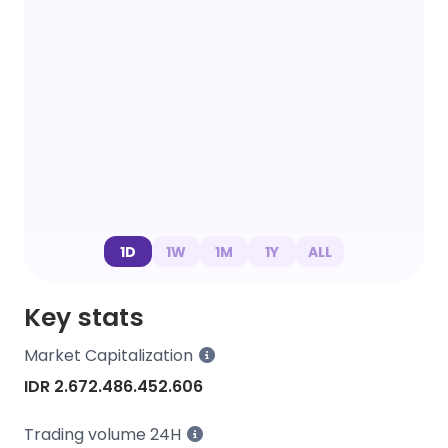
1D
1W
1M
1Y
ALL
Key stats
Market Capitalization
IDR 2.672.486.452.606
Trading volume 24H