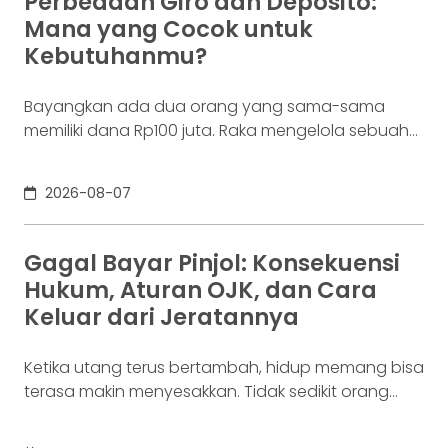
Perbedaan Giro dan Deposito:
ketukan tersebut bukan akhir proses. Di belakang
Mana yang Cocok untuk
layar,
Kebutuhanmu?
Bayangkan ada dua orang yang sama-sama
memiliki dana Rp100 juta. Raka mengelola sebuah
bisnis. Dalam satu bulan, uang tersebut akan
digunakan berkali-kali untuk membayar supplier,
2026-08-07
biaya operasional, hingga kebutuhan usaha
lainnya. Ia membutuhkan rekening yang membuat
dana mudah bergerak. Sementara itu, Dina memiliki
Gagal Bayar Pinjol: Konsekuensi
Rp100 juta yang belum akan digunakan selama
Hukum, Aturan OJK, dan Cara
enam bulan. Ia justru ingin
Keluar dari Jeratannya
Ketika utang terus bertambah, hidup memang bisa
terasa makin menyesakkan. Tidak sedikit orang
yang akhirnya sampai di titik paling berat: benar-
benar tak lagi sanggup membayar kewajibannya,