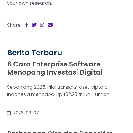
your own research.
Share:
Berita Terbaru
6 Cara Enterprise Software
Menopang Investasi Digital
Sepanjang 2025, nilai transaksi aset kripto di
Indonesia mencapai Rp482,23 triliun. Jumlah
konsumennya juga menyentuh 20,19 juta per
Desember 2025, menurut Otoritas Jasa Keuangan
2026-08-07
(OJK). Angka sebesar itu lahir dari jutaan tindakan
yang di layar terasa sederhana, dari login, memilih
aset, lalu menekan tombol beli. Namun, satu