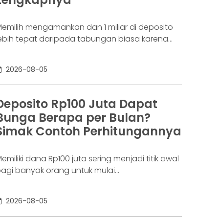
aringannya baru benar-benar mulai beroperasi
emilih mengamankan dan 1 miliar di deposito
ebih tepat daripada tabungan biasa karena
danya potensi return. Pertanyaannya adalah
eposito 1 milyar dapat bunga berapa per
2026-08-05
ulan? Jawabannya tergantung pada suku
unga deposito yang ditawarkan bank, tenor,
erta pajak bunga deposito yang berlaku.
Deposito Rp100 Juta Dapat
emakin tinggi bunga depositonya, semakin
Bunga Berapa per Bulan?
esar pula yang bisa diperoleh. Yuk, simak!
Simak Contoh Perhitungannya
eposito
emiliki dana Rp100 juta sering menjadi titik awal
agi banyak orang untuk mulai
empertimbangkan deposito. Nilainya sudah
ukup besar untuk memperoleh bunga yang
2026-08-05
ebih menarik dibanding tabungan biasa, tetapi
asih relatif terjangkau bagi banyak investor