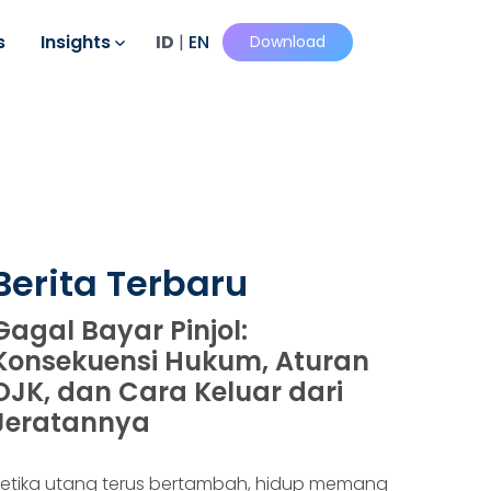
s
Insights
ID
|
EN
Download
Berita Terbaru
Gagal Bayar Pinjol:
Konsekuensi Hukum, Aturan
OJK, dan Cara Keluar dari
Jeratannya
etika utang terus bertambah, hidup memang