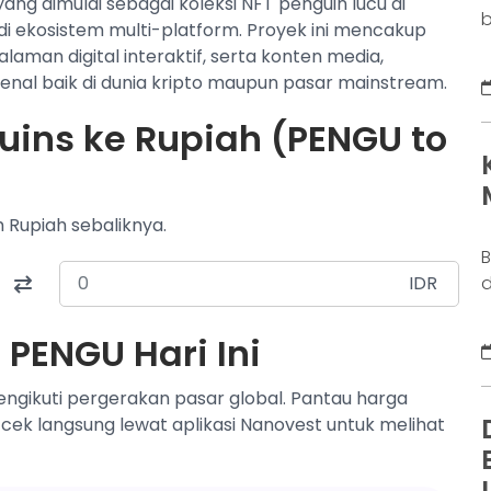
g dimulai sebagai koleksi NFT penguin lucu di
b
i ekosistem multi-platform. Proyek ini mencakup
o
laman digital interaktif, serta konten media,
b
enal baik di dunia kripto maupun pasar mainstream.
k
g
uins ke Rupiah (PENGU to
M
a
n
m Rupiah sebaliknya.
B
IDR
d
j
S
PENGU Hari Ini
y
s
ngikuti pergerakan pasar global. Pantau harga
d
 cek langsung lewat aplikasi Nanovest untuk melihat
w
N