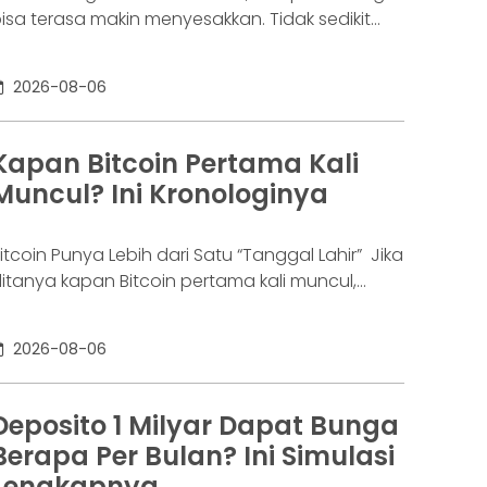
isa terasa makin menyesakkan. Tidak sedikit
rang yang akhirnya sampai di titik paling berat:
enar-benar tak lagi sanggup membayar
2026-08-06
ewajibannya, kondisi yang kita kenal sebagai
agal bayar. Ini bukan masalah segelintir orang.
engutip laporan OJK dari dataindonesia.id,
Kapan Bitcoin Pertama Kali
ngka kredit macet di industri fintech tercatat
Muncul? Ini Kronologinya
aik ke 4,38% per Januari
itcoin Punya Lebih dari Satu “Tanggal Lahir” Jika
itanya kapan Bitcoin pertama kali muncul,
awabannya bisa terdengar membingungkan.
ebagian orang menyebut 2008, sementara
2026-08-06
ang lain mengatakan 2009. Keduanya tidak
epenuhnya salah. Bitcoin pertama kali
iperkenalkan sebagai sebuah konsep melalui
Deposito 1 Milyar Dapat Bunga
hitepaper yang diumumkan oleh Satoshi
Berapa Per Bulan? Ini Simulasi
akamoto pada 31 Oktober 2008. Namun,
Lengkapnya