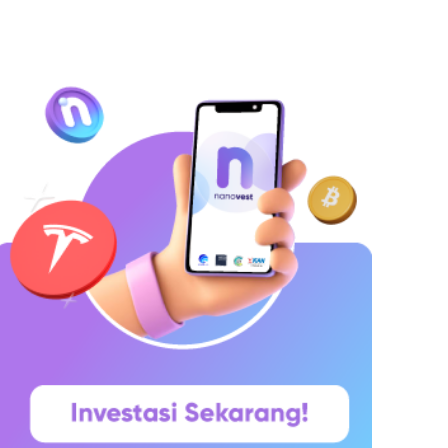
ang ingin menyimpan dana secara lebih
erencana. Lalu muncul pertanyaan yang paling
ering dicari di Google: “Kalau deposito Rp100
uta,