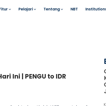
Fitur
Pelajari
Tentang
NBT
Institution
ri Ini | PENGU to IDR
K