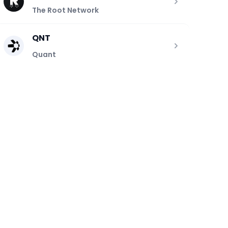
The Root Network
QNT
Quant