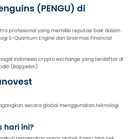
enguins (PENGU) di
tra profesional yang memiliki reputasi baik dalam
ogi S-Quantum Engine dari Sinarmas Financial
ebagai Indonesia crypto exchange yang terdaftar di
iti (Bappebti).
anovest
rdagangkan secara global menggunakan teknologi
hari ini?
gikuti pergerakan pasar global. Kamu bisa cek