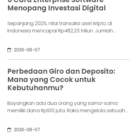
Menopang Investasi Digital
Sepanjang 2025, nilai transaksi aset kripto di
Indonesia mencapai Rp482,23 triliun. Jumlah
konsumennya juga menyentuh 20,19 juta per
Desember 2025, menurut Otoritas Jasa Keuangan
2026-08-07
(OJK). Angka sebesar itu lahir dari jutaan tindakan
yang di layar terasa sederhana, dari login, memilih
aset, lalu menekan tombol beli. Namun, satu
Perbedaan Giro dan Deposito:
ketukan tersebut bukan akhir proses. Di belakang
Mana yang Cocok untuk
layar,
Kebutuhanmu?
Bayangkan ada dua orang yang sama-sama
memiliki dana Rp100 juta. Raka mengelola sebuah
bisnis. Dalam satu bulan, uang tersebut akan
digunakan berkali-kali untuk membayar supplier,
2026-08-07
biaya operasional, hingga kebutuhan usaha