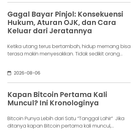
lainnya. Ia membutuhkan rekening yang membuat
dana mudah bergerak. Sementara itu, Dina memiliki
Gagal Bayar Pinjol: Konsekuensi
Rp100 juta yang belum akan digunakan selama
Hukum, Aturan OJK, dan Cara
enam bulan. Ia justru ingin
Keluar dari Jeratannya
Ketika utang terus bertambah, hidup memang bisa
terasa makin menyesakkan. Tidak sedikit orang
yang akhirnya sampai di titik paling berat: benar-
benar tak lagi sanggup membayar kewajibannya,
2026-08-06
kondisi yang kita kenal sebagai gagal bayar. Ini
bukan masalah segelintir orang. Mengutip laporan
OJK dari dataindonesia.id, angka kredit macet di
Kapan Bitcoin Pertama Kali
industri fintech tercatat naik ke 4,38% per Januari
Muncul? Ini Kronologinya
Bitcoin Punya Lebih dari Satu “Tanggal Lahir” Jika
ditanya kapan Bitcoin pertama kali muncul,
jawabannya bisa terdengar membingungkan.