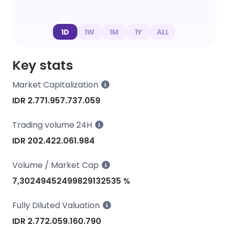
1D
1W
1M
1Y
ALL
Key stats
Market Capitalization
IDR 2.771.957.737.059
Trading volume 24H
IDR 202.422.061.984
Volume / Market Cap
7,30249452499829132535 %
Fully Diluted Valuation
IDR 2.772.059.160.790