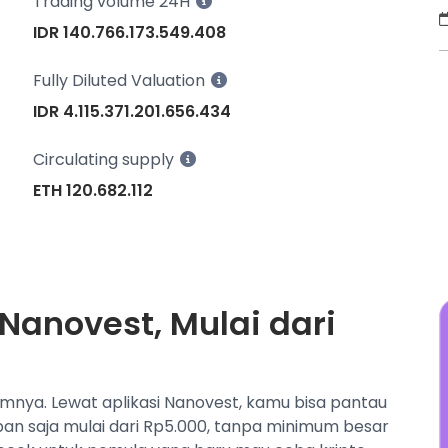
Trading volume 24H
E
d
IDR 140.766.173.549.408
t
E
Fully Diluted Valuation
P
IDR 4.115.371.201.656.434
p
d
Circulating supply
ETH 120.682.112
 Nanovest, Mulai dari
umnya. Lewat aplikasi Nanovest, kamu bisa pantau
apan saja mulai dari Rp5.000, tanpa minimum besar