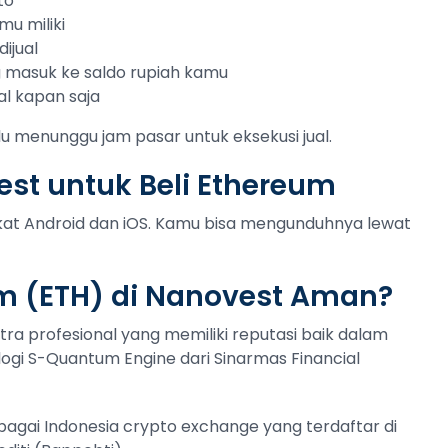
to
mu miliki
ijual
ng masuk ke saldo rupiah kamu
al kapan saja
lu menunggu jam pasar untuk eksekusi jual.
st untuk Beli Ethereum
gkat Android dan iOS. Kamu bisa mengunduhnya lewat
m (ETH) di Nanovest Aman?
tra profesional yang memiliki reputasi baik dalam
ogi S-Quantum Engine dari Sinarmas Financial
ebagai Indonesia crypto exchange yang terdaftar di