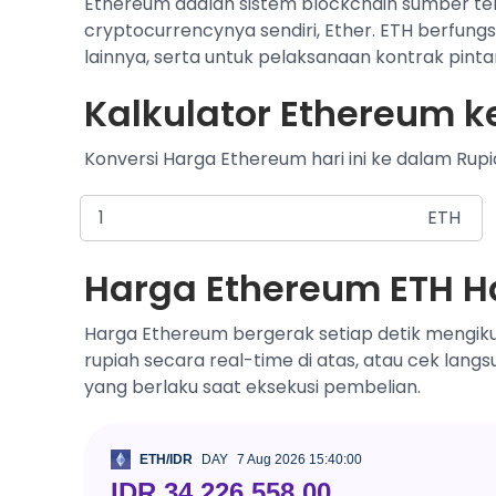
Ethereum adalah sistem blockchain sumber te
cryptocurrencynya sendiri, Ether. ETH berfung
lainnya, serta untuk pelaksanaan kontrak pintar
Kalkulator Ethereum ke
Konversi Harga Ethereum hari ini ke dalam Rupi
ETH
Harga Ethereum ETH Ha
Harga Ethereum bergerak setiap detik mengiku
rupiah secara real-time di atas, atau cek lang
yang berlaku saat eksekusi pembelian.
ETH/IDR
DAY
7 Aug 2026 15:40:00
IDR 34,226,558.00