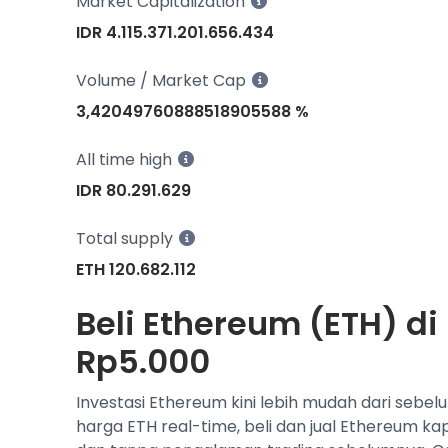
Market Capitalization
IDR 4.115.371.201.656.434
Volume / Market Cap
3,42049760888518905588 %
All time high
IDR 80.291.629
Total supply
ETH 120.682.112
Beli Ethereum (ETH) di
Rp5.000
Investasi Ethereum kini lebih mudah dari sebel
harga ETH real-time, beli dan jual Ethereum k