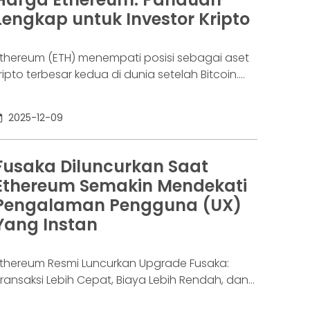
erisiko. Aksi jual tidak hanya terjadi di pasar
Lengkap untuk Investor Kripto
thereum (ETH) menempati posisi sebagai aset
ripto terbesar kedua di dunia setelah Bitcoin.
ejak diluncurkan oleh Vitalik Buterin pada 2015,
thereum terus berkembang dari sekadar
2025-12-09
aringan blockchain menjadi tulang punggung
kosistem Web3 yang meliputi DeFi, NFT, GameFi,
ingga smart contract. Tidak heran jika
Fusaka Diluncurkan Saat
ergerakan harganya selalu menjadi sorotan
Ethereum Semakin Mendekati
nvestor global. Namun, untuk memahami
Pengalaman Pengguna (UX)
luktuasi nilainya,
Yang Instan
thereum Resmi Luncurkan Upgrade Fusaka:
ransaksi Lebih Cepat, Biaya Lebih Rendah, dan
apasitas Data 8x Lebih Besar Ekosistem