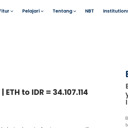
Fitur
Pelajari
Tentang
NBT
Institution
 ETH to IDR = 34.107.114
B
t