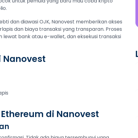
ocok untuk pemula yang baru mau coba kripto
io.
pebti dan diawasi OJK, Nanovest memberikan akses
pis dan biaya transaksi yang transparan. Proses
h lewat bank atau e-wallet, dan eksekusi transaksi
i Nanovest
apis
 Ethereum di Nanovest
tan
konfirmasi. Tidak ada biaya tersembunyi yang