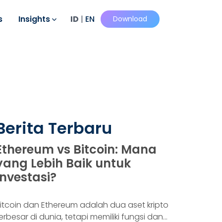
s
Insights
ID
|
EN
Download
Berita Terbaru
Ethereum vs Bitcoin: Mana
yang Lebih Baik untuk
Investasi?
itcoin dan Ethereum adalah dua aset kripto
erbesar di dunia, tetapi memiliki fungsi dan