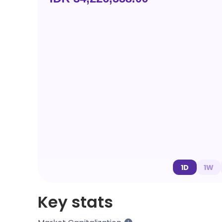
1D
1W
Key stats