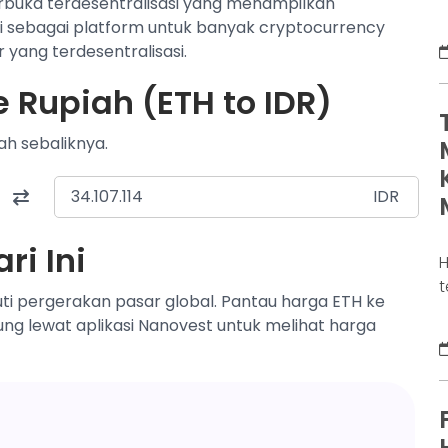
rbuka terdesentralisasi yang menampilkan
t
si sebagai platform untuk banyak cryptocurrency
s
 yang terdesentralisasi.
e
s
 Rupiah (ETH to IDR)
r
E
ah sebaliknya.
i
IDR
ri Ini
H
t
ti pergerakan pasar global. Pantau harga ETH ke
p
sung lewat aplikasi Nanovest untuk melihat harga
s
2
t
p
k