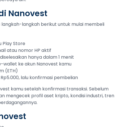
 di Nanovest
uti langkah-langkah berikut untuk mulai membeli
 Play Store
ail atau nomor HP aktif
sa diselesaikan hanya dalam 1 menit
 e-wallet ke akun Nanovest kamu
um (ETH)
 Rp5.000, lalu konfirmasi pembelian
est kamu setelah konfirmasi transaksi. Sebelum
an mengecek profil aset kripto, kondisi industri, tren
 perdagangannya.
novest