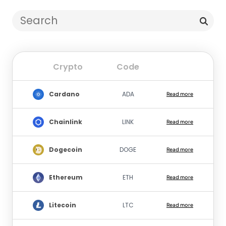
Crypto
Code
Cardano
ADA
Read more
Chainlink
LINK
Read more
Dogecoin
DOGE
Read more
Ethereum
ETH
Read more
Litecoin
LTC
Read more