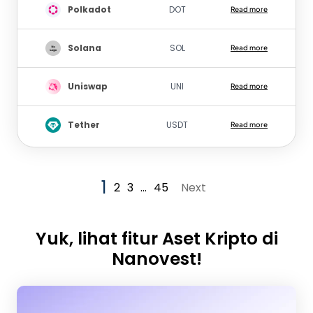
Polkadot
DOT
Read more
Solana
SOL
Read more
Uniswap
UNI
Read more
Tether
USDT
Read more
1
2
3
…
45
Next
Yuk, lihat fitur Aset Kripto di
Nanovest!