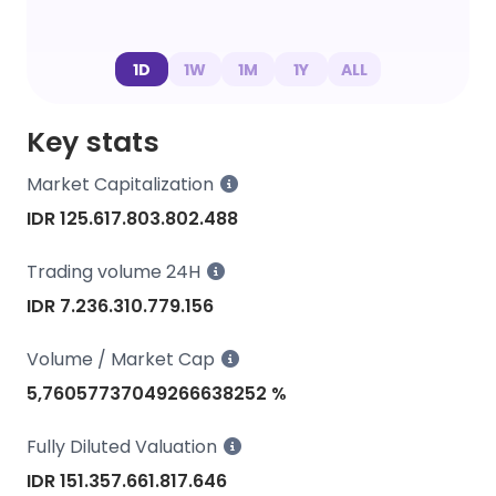
1D
1W
1M
1Y
ALL
Key stats
Market Capitalization
IDR 125.617.803.802.488
Trading volume 24H
IDR 7.236.310.779.156
Volume / Market Cap
5,76057737049266638252 %
Fully Diluted Valuation
IDR 151.357.661.817.646