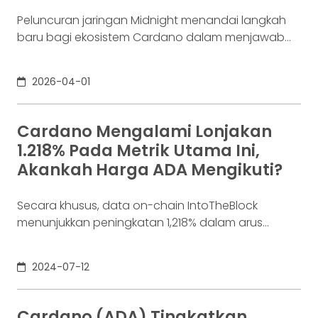
Peluncuran jaringan Midnight menandai langkah
baru bagi ekosistem Cardano dalam menjawab
tantangan adopsi di sektor keuangan yang lebih
luas. Jaringan ini resmi diperkenalkan pada akhir
2026-04-01
Maret, dengan tujuan menghadirkan solusi yang
menggabungkan privasi dan kepatuhan dalam
satu infrastruktur blockchain. Pendekatan ini
Cardano Mengalami Lonjakan
dianggap penting, mengingat blockchain publik
1.218% Pada Metrik Utama Ini,
selama ini dinilai sulit digunakan dalam sistem
Akankah Harga ADA Mengikuti?
keuangan yang
Secara khusus, data on-chain IntoTheBlock
menunjukkan peningkatan 1,218% dalam arus
masuk whale harian baru-baru ini; ini mungkin
menunjukkan bahwa harga ADA mulai meningkat.
2024-07-12
Cardano (ADA) Tingkatkan