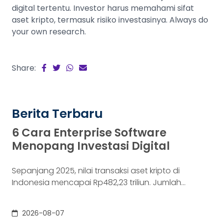
digital tertentu. Investor harus memahami sifat
aset kripto, termasuk risiko investasinya. Always do
your own research.
Share:
Berita Terbaru
6 Cara Enterprise Software
Menopang Investasi Digital
Sepanjang 2025, nilai transaksi aset kripto di
Indonesia mencapai Rp482,23 triliun. Jumlah
konsumennya juga menyentuh 20,19 juta per
Desember 2025, menurut Otoritas Jasa Keuangan
2026-08-07
(OJK). Angka sebesar itu lahir dari jutaan tindakan