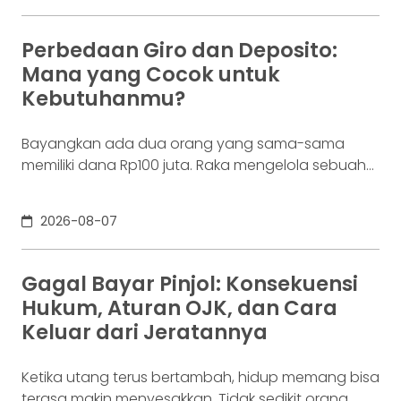
yang di layar terasa sederhana, dari login, memilih
aset, lalu menekan tombol beli. Namun, satu
Perbedaan Giro dan Deposito:
ketukan tersebut bukan akhir proses. Di belakang
Mana yang Cocok untuk
layar,
Kebutuhanmu?
Bayangkan ada dua orang yang sama-sama
memiliki dana Rp100 juta. Raka mengelola sebuah
bisnis. Dalam satu bulan, uang tersebut akan
digunakan berkali-kali untuk membayar supplier,
2026-08-07
biaya operasional, hingga kebutuhan usaha
lainnya. Ia membutuhkan rekening yang membuat
dana mudah bergerak. Sementara itu, Dina memiliki
Gagal Bayar Pinjol: Konsekuensi
Rp100 juta yang belum akan digunakan selama
Hukum, Aturan OJK, dan Cara
enam bulan. Ia justru ingin
Keluar dari Jeratannya
Ketika utang terus bertambah, hidup memang bisa
terasa makin menyesakkan. Tidak sedikit orang