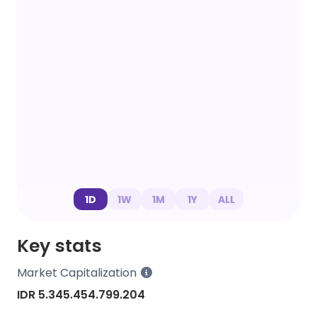
1D
1W
1M
1Y
ALL
Key stats
Market Capitalization
IDR 5.345.454.799.204