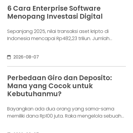
6 Cara Enterprise Software
Menopang Investasi Digital
Sepanjang 2025, nilai transaksi aset kripto di
Indonesia mencapai Rp482,23 triliun. Jumlah
konsumennya juga menyentuh 20,19 juta per
Desember 2025, menurut Otoritas Jasa Keuangan
2026-08-07
(OJK). Angka sebesar itu lahir dari jutaan tindakan
yang di layar terasa sederhana, dari login, memilih
aset, lalu menekan tombol beli. Namun, satu
Perbedaan Giro dan Deposito:
ketukan tersebut bukan akhir proses. Di belakang
Mana yang Cocok untuk
layar,
Kebutuhanmu?
Bayangkan ada dua orang yang sama-sama
memiliki dana Rp100 juta. Raka mengelola sebuah
bisnis. Dalam satu bulan, uang tersebut akan
digunakan berkali-kali untuk membayar supplier,