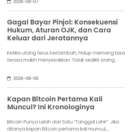
2026-08-07
biaya operasional, hingga kebutuhan usaha
lainnya. Ia membutuhkan rekening yang membuat
dana mudah bergerak. Sementara itu, Dina memiliki
Gagal Bayar Pinjol: Konsekuensi
Rp100 juta yang belum akan digunakan selama
Hukum, Aturan OJK, dan Cara
enam bulan. Ia justru ingin
Keluar dari Jeratannya
Ketika utang terus bertambah, hidup memang bisa
terasa makin menyesakkan. Tidak sedikit orang
yang akhirnya sampai di titik paling berat: benar-
benar tak lagi sanggup membayar kewajibannya,
2026-08-06
kondisi yang kita kenal sebagai gagal bayar. Ini
bukan masalah segelintir orang. Mengutip laporan
OJK dari dataindonesia.id, angka kredit macet di
Kapan Bitcoin Pertama Kali
industri fintech tercatat naik ke 4,38% per Januari
Muncul? Ini Kronologinya
Bitcoin Punya Lebih dari Satu “Tanggal Lahir” Jika
ditanya kapan Bitcoin pertama kali muncul,