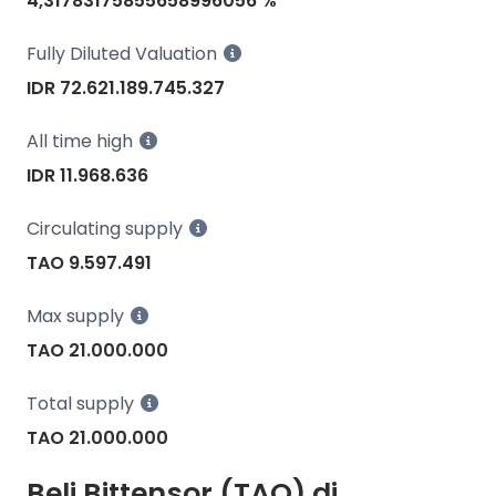
4,31783175855658996056 %
Fully Diluted Valuation
IDR 72.621.189.745.327
All time high
IDR 11.968.636
Circulating supply
TAO 9.597.491
Max supply
TAO 21.000.000
Total supply
TAO 21.000.000
Beli Bittensor (TAO) di