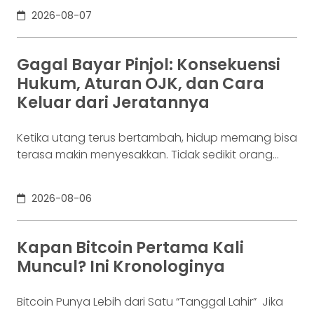
digunakan berkali-kali untuk membayar supplier,
2026-08-07
biaya operasional, hingga kebutuhan usaha
lainnya. Ia membutuhkan rekening yang membuat
dana mudah bergerak. Sementara itu, Dina memiliki
Gagal Bayar Pinjol: Konsekuensi
Rp100 juta yang belum akan digunakan selama
Hukum, Aturan OJK, dan Cara
enam bulan. Ia justru ingin
Keluar dari Jeratannya
Ketika utang terus bertambah, hidup memang bisa
terasa makin menyesakkan. Tidak sedikit orang
yang akhirnya sampai di titik paling berat: benar-
benar tak lagi sanggup membayar kewajibannya,
2026-08-06
kondisi yang kita kenal sebagai gagal bayar. Ini
bukan masalah segelintir orang. Mengutip laporan
OJK dari dataindonesia.id, angka kredit macet di
Kapan Bitcoin Pertama Kali
industri fintech tercatat naik ke 4,38% per Januari
Muncul? Ini Kronologinya
Bitcoin Punya Lebih dari Satu “Tanggal Lahir” Jika