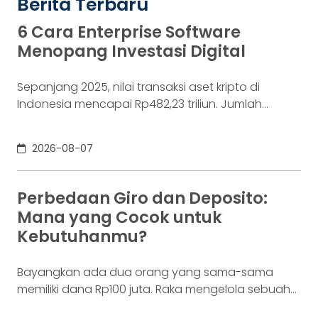
Berita Terbaru
6 Cara Enterprise Software
Menopang Investasi Digital
Sepanjang 2025, nilai transaksi aset kripto di
Indonesia mencapai Rp482,23 triliun. Jumlah
konsumennya juga menyentuh 20,19 juta per
Desember 2025, menurut Otoritas Jasa Keuangan
2026-08-07
(OJK). Angka sebesar itu lahir dari jutaan tindakan
yang di layar terasa sederhana, dari login, memilih
aset, lalu menekan tombol beli. Namun, satu
Perbedaan Giro dan Deposito:
ketukan tersebut bukan akhir proses. Di belakang
Mana yang Cocok untuk
layar,
Kebutuhanmu?
Bayangkan ada dua orang yang sama-sama
memiliki dana Rp100 juta. Raka mengelola sebuah
bisnis. Dalam satu bulan, uang tersebut akan