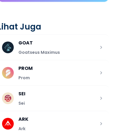
Lihat Juga
GOAT
Goatseus Maximus
PROM
Prom
SEI
Sei
ARK
Ark