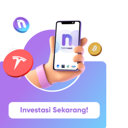
hitepaper yang diumumkan oleh Satoshi
akamoto pada 31 Oktober 2008. Namun,
aringannya baru benar-benar mulai beroperasi