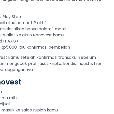
 Play Store
ail atau nomor HP aktif
sa diselesaikan hanya dalam 1 menit
 e-wallet ke akun Nanovest kamu
ld (PAXG)
 Rp5.000, lalu konfirmasi pembelian
est kamu setelah konfirmasi transaksi. Sebelum
an mengecek profil aset kripto, kondisi industri, tren
 perdagangannya.
novest
to
amu miliki
ijual
ng masuk ke saldo rupiah kamu