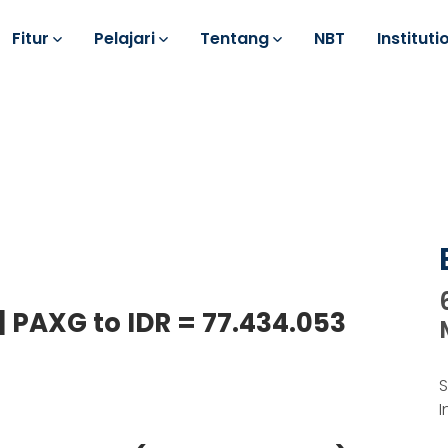
Fitur
Pelajari
Tentang
NBT
Instituti
| PAXG to IDR = 77.434.053
S
I
k