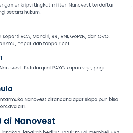
ngan enkripsi tingkat militer. Nanovest terdaftar
ngi secara hukum.
r seperti BCA, Mandiri, BRI, BNI, GoPay, dan OVO.
ankmu, cepat dan tanpa ribet.
n
Nanovest. Beli dan jual PAXG kapan saja, pagi,
mula
Antarmuka Nanovest dirancang agar siapa pun bisa
rcaya diri.
) di Nanovest
uti langkah-langkah berikut untuk mulai membeli PAX