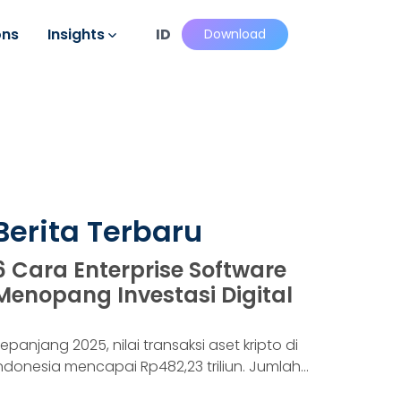
ons
Insights
ID
Download
Berita Terbaru
6 Cara Enterprise Software
Menopang Investasi Digital
epanjang 2025, nilai transaksi aset kripto di
ndonesia mencapai Rp482,23 triliun. Jumlah
onsumennya juga menyentuh 20,19 juta per