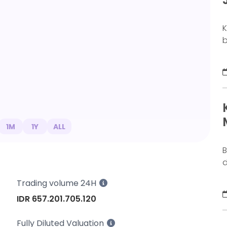
K
b
o
b
k
g
M
a
n
1M
1Y
ALL
B
d
j
Trading volume 24H
S
IDR 657.201.705.120
y
s
Fully Diluted Valuation
d