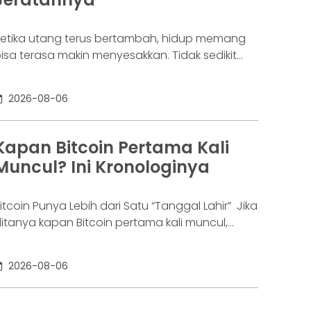
etika utang terus bertambah, hidup memang
isa terasa makin menyesakkan. Tidak sedikit
rang yang akhirnya sampai di titik paling berat:
enar-benar tak lagi sanggup membayar
2026-08-06
ewajibannya, kondisi yang kita kenal sebagai
agal bayar. Ini bukan masalah segelintir orang.
engutip laporan OJK dari dataindonesia.id,
Kapan Bitcoin Pertama Kali
ngka kredit macet di industri fintech tercatat
Muncul? Ini Kronologinya
aik ke 4,38% per Januari
itcoin Punya Lebih dari Satu “Tanggal Lahir” Jika
itanya kapan Bitcoin pertama kali muncul,
awabannya bisa terdengar membingungkan.
ebagian orang menyebut 2008, sementara
2026-08-06
ang lain mengatakan 2009. Keduanya tidak
epenuhnya salah. Bitcoin pertama kali
iperkenalkan sebagai sebuah konsep melalui