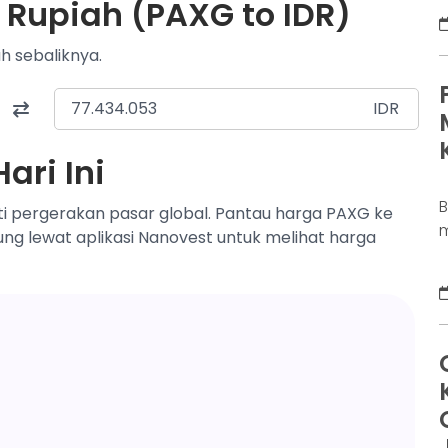
 Rupiah (PAXG to IDR)
D
K
h sebaliknya.
j
d
b
IDR
p
ari Ini
ti pergerakan pasar global. Pantau harga PAXG ke
m
sung lewat aplikasi Nanovest untuk melihat harga
s
a
s
u
m
D
d