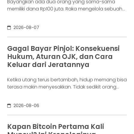
Bayangkan ada dua orang yang sama-sama
memiliki dana Rp100 juta. Raka mengelola sebuah
bisnis. Dalam satu bulan, uang tersebut akan
digunakan berkali-kali untuk membayar supplier,
2026-08-07
biaya operasional, hingga kebutuhan usaha
lainnya. Ia membutuhkan rekening yang membuat
dana mudah bergerak. Sementara itu, Dina memiliki
Gagal Bayar Pinjol: Konsekuensi
Rp100 juta yang belum akan digunakan selama
Hukum, Aturan OJK, dan Cara
enam bulan. Ia justru ingin
Keluar dari Jeratannya
Ketika utang terus bertambah, hidup memang bisa
terasa makin menyesakkan. Tidak sedikit orang
yang akhirnya sampai di titik paling berat: benar-
benar tak lagi sanggup membayar kewajibannya,
2026-08-06
kondisi yang kita kenal sebagai gagal bayar. Ini
bukan masalah segelintir orang. Mengutip laporan
OJK dari dataindonesia.id, angka kredit macet di
Kapan Bitcoin Pertama Kali
industri fintech tercatat naik ke 4,38% per Januari