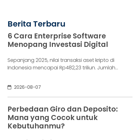
Berita Terbaru
6 Cara Enterprise Software
Menopang Investasi Digital
Sepanjang 2025, nilai transaksi aset kripto di
Indonesia mencapai Rp482,23 triliun. Jumlah
konsumennya juga menyentuh 20,19 juta per
Desember 2025, menurut Otoritas Jasa Keuangan
2026-08-07
(OJK). Angka sebesar itu lahir dari jutaan tindakan
yang di layar terasa sederhana, dari login, memilih
aset, lalu menekan tombol beli. Namun, satu
Perbedaan Giro dan Deposito:
ketukan tersebut bukan akhir proses. Di belakang
Mana yang Cocok untuk
layar,
Kebutuhanmu?