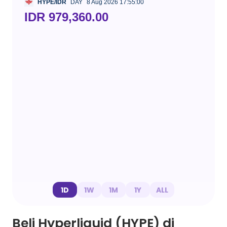
HYPE/IDR
DAY
8 Aug 2026 17:55:00
IDR 979,360.00
1D
1W
1M
1Y
ALL
Beli Hyperliquid (HYPE) di