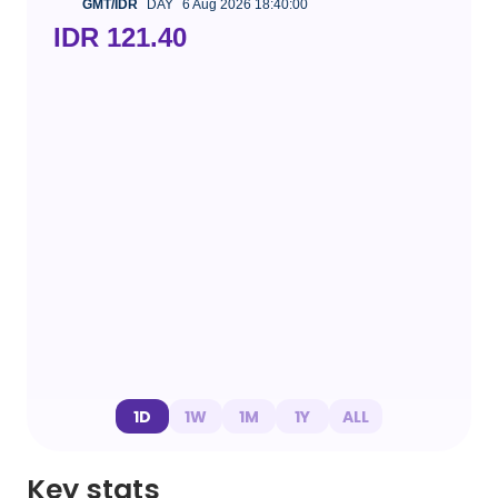
GMT/IDR
DAY
6 Aug 2026 18:40:00
IDR 121.40
1D
1W
1M
1Y
ALL
Key stats