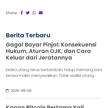
Share:
Berita Terbaru
Gagal Bayar Pinjol: Konsekuensi
Hukum, Aturan OJK, dan Cara
Keluar dari Jeratannya
Ketika utang terus bertambah, hidup memang bisa
terasa makin menyesakkan. Tidak sedikit orang
yang akhirnya sampai di titik paling berat: benar-
benar tak lagi sanggup membayar kewajibannya,
2026-08-06
kondisi yang kita kenal sebagai gagal bayar. Ini
bukan masalah segelintir orang. Mengutip laporan
OJK dari dataindonesia.id, angka kredit macet di
Kapan Bitcoin Pertama Kali