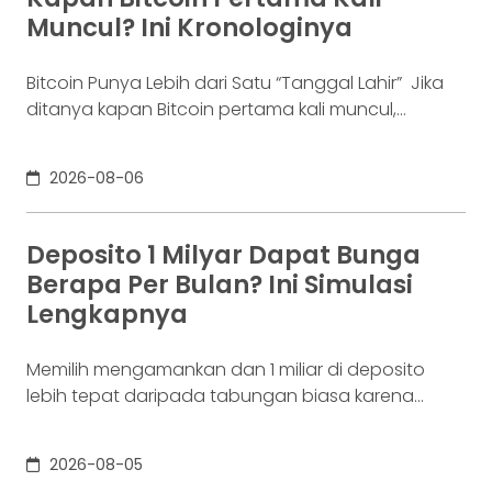
industri fintech tercatat naik ke 4,38% per Januari
Muncul? Ini Kronologinya
Bitcoin Punya Lebih dari Satu “Tanggal Lahir” Jika
ditanya kapan Bitcoin pertama kali muncul,
jawabannya bisa terdengar membingungkan.
Sebagian orang menyebut 2008, sementara yang
2026-08-06
lain mengatakan 2009. Keduanya tidak
sepenuhnya salah. Bitcoin pertama kali
diperkenalkan sebagai sebuah konsep melalui
Deposito 1 Milyar Dapat Bunga
whitepaper yang diumumkan oleh Satoshi
Berapa Per Bulan? Ini Simulasi
Nakamoto pada 31 Oktober 2008. Namun,
Lengkapnya
jaringannya baru benar-benar mulai beroperasi
Memilih mengamankan dan 1 miliar di deposito
lebih tepat daripada tabungan biasa karena
adanya potensi return. Pertanyaannya adalah
deposito 1 milyar dapat bunga berapa per bulan?
2026-08-05
Jawabannya tergantung pada suku bunga