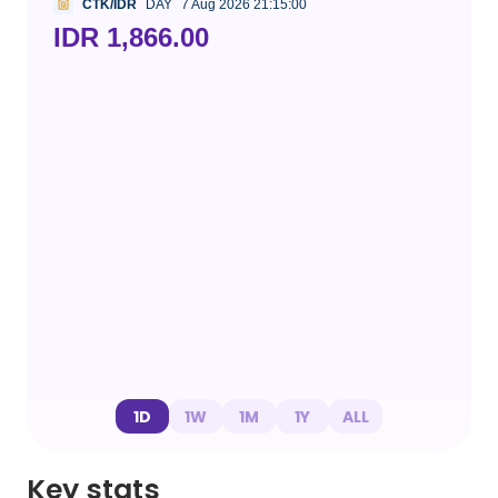
CTK/IDR
DAY
7 Aug 2026 21:15:00
IDR 1,866.00
1D
1W
1M
1Y
ALL
Key stats