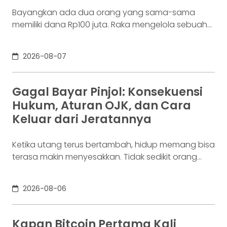
Bayangkan ada dua orang yang sama-sama
memiliki dana Rp100 juta. Raka mengelola sebuah
bisnis. Dalam satu bulan, uang tersebut akan
digunakan berkali-kali untuk membayar supplier,
2026-08-07
biaya operasional, hingga kebutuhan usaha
lainnya. Ia membutuhkan rekening yang membuat
dana mudah bergerak. Sementara itu, Dina memiliki
Gagal Bayar Pinjol: Konsekuensi
Rp100 juta yang belum akan digunakan selama
Hukum, Aturan OJK, dan Cara
enam bulan. Ia justru ingin
Keluar dari Jeratannya
Ketika utang terus bertambah, hidup memang bisa
terasa makin menyesakkan. Tidak sedikit orang
yang akhirnya sampai di titik paling berat: benar-
benar tak lagi sanggup membayar kewajibannya,
2026-08-06
kondisi yang kita kenal sebagai gagal bayar. Ini
bukan masalah segelintir orang. Mengutip laporan
OJK dari dataindonesia.id, angka kredit macet di
Kapan Bitcoin Pertama Kali