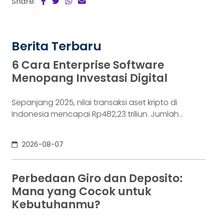
Share:
Berita Terbaru
6 Cara Enterprise Software
Menopang Investasi Digital
Sepanjang 2025, nilai transaksi aset kripto di
Indonesia mencapai Rp482,23 triliun. Jumlah
konsumennya juga menyentuh 20,19 juta per
Desember 2025, menurut Otoritas Jasa Keuangan
2026-08-07
(OJK). Angka sebesar itu lahir dari jutaan tindakan
yang di layar terasa sederhana, dari login, memilih
aset, lalu menekan tombol beli. Namun, satu
Perbedaan Giro dan Deposito:
ketukan tersebut bukan akhir proses. Di belakang
Mana yang Cocok untuk
layar,
Kebutuhanmu?