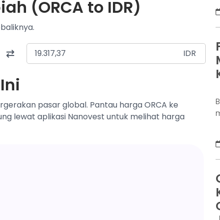
iah (ORCA to IDR)
D
K
baliknya.
j
d
b
IDR
p
Ini
ergerakan pasar global. Pantau harga ORCA ke
m
sung lewat aplikasi Nanovest untuk melihat harga
s
a
s
u
m
D
d