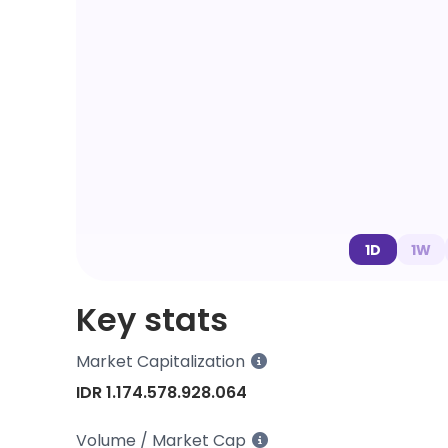
1D
1W
Key stats
Market Capitalization
IDR 1.174.578.928.064
Volume / Market Cap