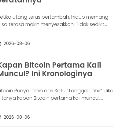
etika utang terus bertambah, hidup memang
isa terasa makin menyesakkan. Tidak sedikit
rang yang akhirnya sampai di titik paling berat:
enar-benar tak lagi sanggup membayar
2026-08-06
ewajibannya, kondisi yang kita kenal sebagai
agal bayar. Ini bukan masalah segelintir orang.
engutip laporan OJK dari dataindonesia.id,
Kapan Bitcoin Pertama Kali
ngka kredit macet di industri fintech tercatat
Muncul? Ini Kronologinya
aik ke 4,38% per Januari
itcoin Punya Lebih dari Satu “Tanggal Lahir” Jika
itanya kapan Bitcoin pertama kali muncul,
awabannya bisa terdengar membingungkan.
ebagian orang menyebut 2008, sementara
2026-08-06
ang lain mengatakan 2009. Keduanya tidak
epenuhnya salah. Bitcoin pertama kali
iperkenalkan sebagai sebuah konsep melalui