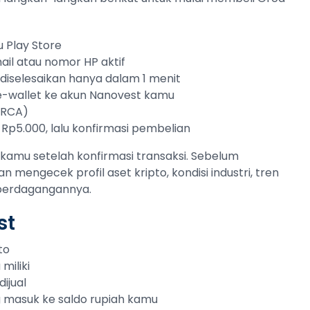
 Play Store
ail atau nomor HP aktif
sa diselesaikan hanya dalam 1 menit
 e-wallet ke akun Nanovest kamu
ORCA)
 Rp5.000, lalu konfirmasi pembelian
kamu setelah konfirmasi transaksi. Sebelum
an mengecek profil aset kripto, kondisi industri, tren
 perdagangannya.
st
to
miliki
ijual
ng masuk ke saldo rupiah kamu