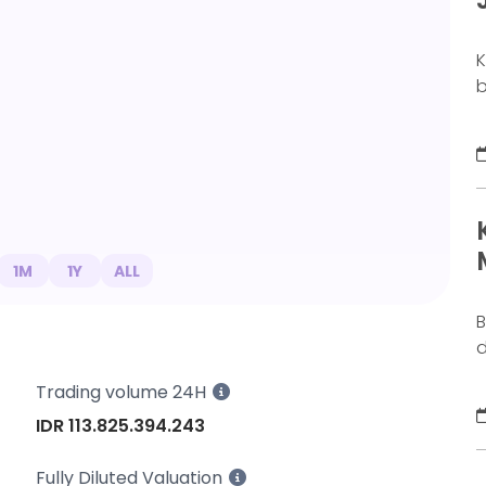
K
b
o
b
k
g
M
a
n
1M
1Y
ALL
B
d
j
Trading volume 24H
S
IDR 113.825.394.243
y
s
Fully Diluted Valuation
d