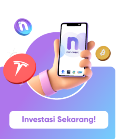
hitepaper yang diumumkan oleh Satoshi
akamoto pada 31 Oktober 2008. Namun,
aringannya baru benar-benar mulai beroperasi