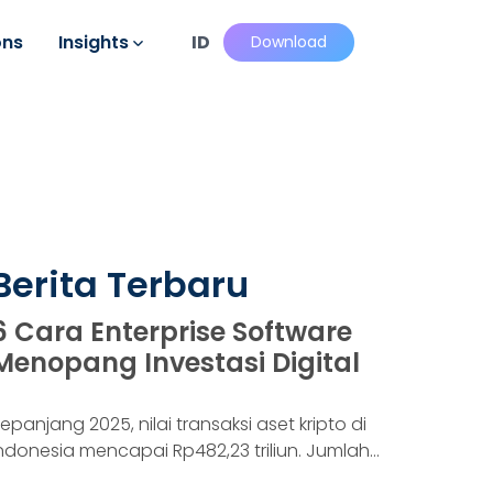
ons
Insights
ID
Download
Berita Terbaru
6 Cara Enterprise Software
Menopang Investasi Digital
epanjang 2025, nilai transaksi aset kripto di
ndonesia mencapai Rp482,23 triliun. Jumlah
onsumennya juga menyentuh 20,19 juta per