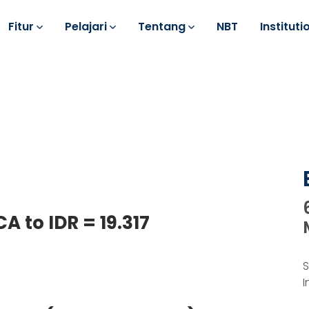
Fitur
Pelajari
Tentang
NBT
Instituti
A to IDR = 19.317
S
I
k