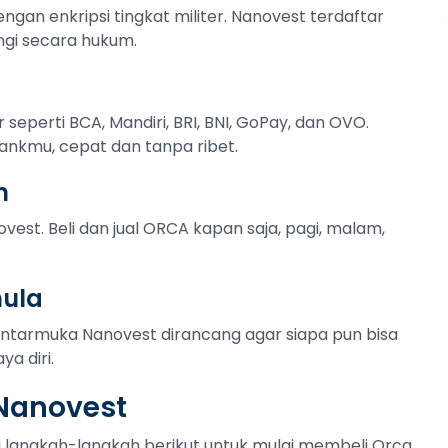
ngan enkripsi tingkat militer. Nanovest terdaftar
ngi secara hukum.
r seperti BCA, Mandiri, BRI, BNI, GoPay, dan OVO.
ankmu, cepat dan tanpa ribet.
n
vest. Beli dan jual ORCA kapan saja, pagi, malam,
mula
Antarmuka Nanovest dirancang agar siapa pun bisa
a diri.
 Nanovest
uti langkah-langkah berikut untuk mulai membeli Orca