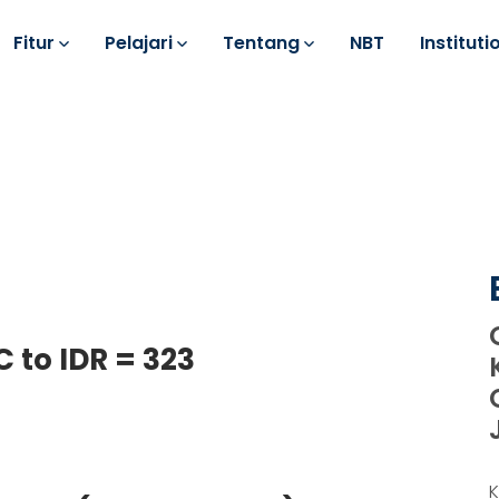
Fitur
Pelajari
Tentang
NBT
Instituti
C to IDR = 323
K