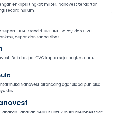
ngan enkripsi tingkat militer. Nanovest terdaftar
ngi secara hukum.
r seperti BCA, Mandiri, BRI, BNI, GoPay, dan OVO.
ankmu, cepat dan tanpa ribet.
n
vest. Beli dan jual CVC kapan saja, pagi, malam,
mula
Antarmuka Nanovest dirancang agar siapa pun bisa
a diri.
Nanovest
ti langkah-langkah berikut untuk mulai membeli Civic