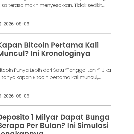
isa terasa makin menyesakkan. Tidak sedikit
rang yang akhirnya sampai di titik paling berat:
enar-benar tak lagi sanggup membayar
2026-08-06
ewajibannya, kondisi yang kita kenal sebagai
agal bayar. Ini bukan masalah segelintir orang.
engutip laporan OJK dari dataindonesia.id,
Kapan Bitcoin Pertama Kali
ngka kredit macet di industri fintech tercatat
Muncul? Ini Kronologinya
aik ke 4,38% per Januari
itcoin Punya Lebih dari Satu “Tanggal Lahir” Jika
itanya kapan Bitcoin pertama kali muncul,
awabannya bisa terdengar membingungkan.
ebagian orang menyebut 2008, sementara
2026-08-06
ang lain mengatakan 2009. Keduanya tidak
epenuhnya salah. Bitcoin pertama kali
iperkenalkan sebagai sebuah konsep melalui
Deposito 1 Milyar Dapat Bunga
hitepaper yang diumumkan oleh Satoshi
Berapa Per Bulan? Ini Simulasi
akamoto pada 31 Oktober 2008. Namun,
Lengkapnya