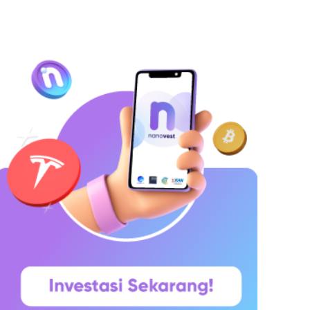
ang ingin menyimpan dana secara lebih
erencana. Lalu muncul pertanyaan yang paling
ering dicari di Google: “Kalau deposito Rp100
uta,