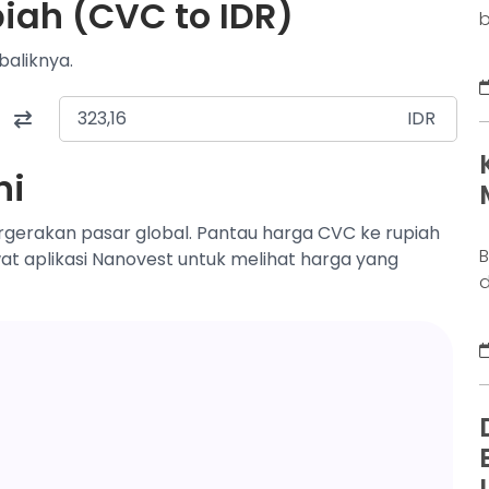
piah (CVC to IDR)
b
o
baliknya.
b
k
IDR
g
M
ni
a
n
ergerakan pasar global. Pantau harga CVC ke rupiah
B
wat aplikasi Nanovest untuk melihat harga yang
d
j
S
y
s
d
w
N