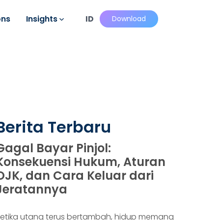
ons
Insights
ID
Download
Berita Terbaru
Gagal Bayar Pinjol:
Konsekuensi Hukum, Aturan
OJK, dan Cara Keluar dari
Jeratannya
etika utang terus bertambah, hidup memang