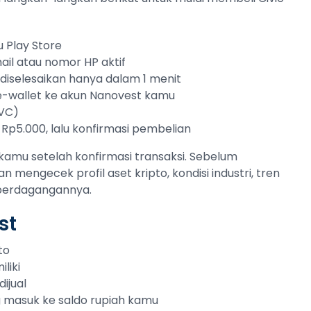
 Play Store
ail atau nomor HP aktif
sa diselesaikan hanya dalam 1 menit
 e-wallet ke akun Nanovest kamu
CVC)
 Rp5.000, lalu konfirmasi pembelian
kamu setelah konfirmasi transaksi. Sebelum
an mengecek profil aset kripto, kondisi industri, tren
 perdagangannya.
st
to
liki
ijual
ng masuk ke saldo rupiah kamu