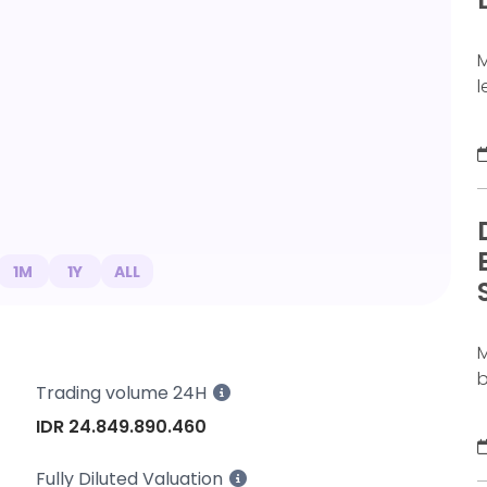
j
M
l
a
d
b
b
s
S
b
1M
1Y
ALL
D
M
b
Trading volume 24H
m
IDR 24.849.890.460
c
l
Fully Diluted Valuation
m