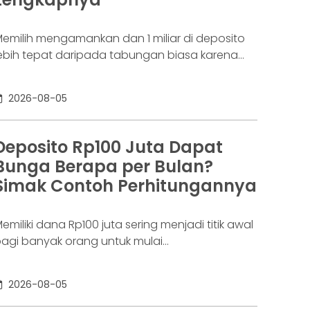
aringannya baru benar-benar mulai beroperasi
emilih mengamankan dan 1 miliar di deposito
ebih tepat daripada tabungan biasa karena
danya potensi return. Pertanyaannya adalah
eposito 1 milyar dapat bunga berapa per
2026-08-05
ulan? Jawabannya tergantung pada suku
unga deposito yang ditawarkan bank, tenor,
erta pajak bunga deposito yang berlaku.
Deposito Rp100 Juta Dapat
emakin tinggi bunga depositonya, semakin
Bunga Berapa per Bulan?
esar pula yang bisa diperoleh. Yuk, simak!
Simak Contoh Perhitungannya
eposito
emiliki dana Rp100 juta sering menjadi titik awal
agi banyak orang untuk mulai
empertimbangkan deposito. Nilainya sudah
ukup besar untuk memperoleh bunga yang
2026-08-05
ebih menarik dibanding tabungan biasa, tetapi
asih relatif terjangkau bagi banyak investor