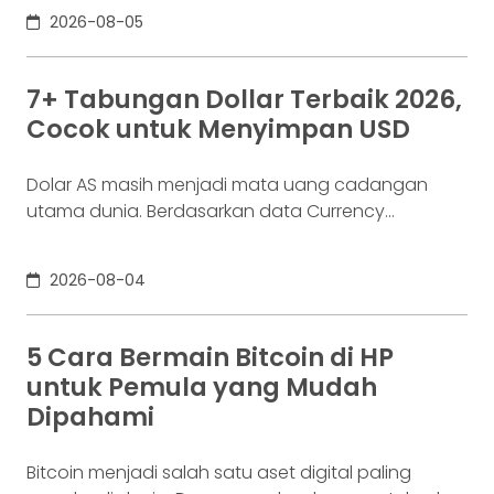
cukup besar untuk memperoleh bunga yang lebih
2026-08-05
menarik dibanding tabungan biasa, tetapi masih
relatif terjangkau bagi banyak investor yang ingin
menyimpan dana secara lebih terencana. Lalu
7+ Tabungan Dollar Terbaik 2026,
muncul pertanyaan yang paling sering dicari di
Cocok untuk Menyimpan USD
Google: “Kalau deposito Rp100 juta,
Dolar AS masih menjadi mata uang cadangan
utama dunia. Berdasarkan data Currency
Composition of Official Foreign Exchange Reserves
(COFER) dari IMF yang dirilis pada Juli 2026, sekitar
2026-08-04
57,13% cadangan devisa global masih disimpan
dalam dolar AS. Angka ini menunjukkan bahwa
dolar tetap mendominasi sistem keuangan
5 Cara Bermain Bitcoin di HP
internasional dan menjadi mata uang yang paling
untuk Pemula yang Mudah
banyak digunakan oleh
Dipahami
Bitcoin menjadi salah satu aset digital paling