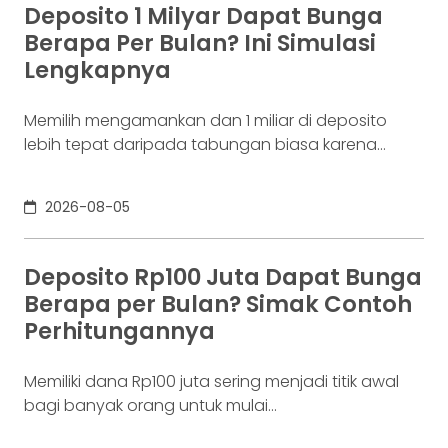
Deposito 1 Milyar Dapat Bunga
Berapa Per Bulan? Ini Simulasi
Lengkapnya
Memilih mengamankan dan 1 miliar di deposito
lebih tepat daripada tabungan biasa karena
adanya potensi return. Pertanyaannya adalah
deposito 1 milyar dapat bunga berapa per bulan?
2026-08-05
Jawabannya tergantung pada suku bunga
deposito yang ditawarkan bank, tenor, serta pajak
bunga deposito yang berlaku. Semakin tinggi
Deposito Rp100 Juta Dapat Bunga
bunga depositonya, semakin besar pula yang bisa
Berapa per Bulan? Simak Contoh
diperoleh. Yuk, simak! Deposito
Perhitungannya
Memiliki dana Rp100 juta sering menjadi titik awal
bagi banyak orang untuk mulai
mempertimbangkan deposito. Nilainya sudah