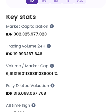
1D
1W
1M
1Y
ALL
Key stats
Market Capitalization
IDR 302.325.977.823
Trading volume 24H
IDR 19.993.167.646
Volume / Market Cap
6,61311601138861338001 %
Fully Diluted Valuation
IDR 316.068.067.768
All time high